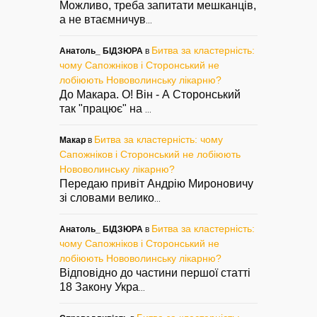
Можливо, треба запитати мешканців,
а не втаємничув
...
Битва за кластерність:
Анатоль_ БІДЗЮРА
в
чому Сапожніков і Сторонський не
лобіюють Нововолинську лікарню?
До Макара. О! Він - А Сторонський
так "працює" на
...
Битва за кластерність: чому
Макар
в
Сапожніков і Сторонський не лобіюють
Нововолинську лікарню?
Передаю привіт Андрію Мироновичу
зі словами велико
...
Битва за кластерність:
Анатоль_ БІДЗЮРА
в
чому Сапожніков і Сторонський не
лобіюють Нововолинську лікарню?
Відповідно до частини першої статті
18 Закону Укра
...