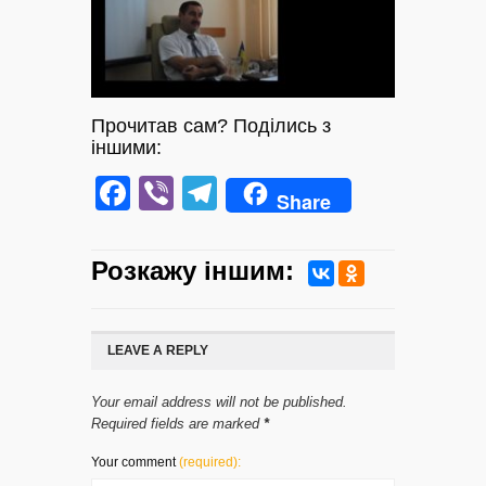
Прочитав сам? Поділись з
іншими:
Facebook
Viber
Telegram
Share
Розкажу iншим:
LEAVE A REPLY
Your email address will not be published.
Required fields are marked
*
Your comment
(required):