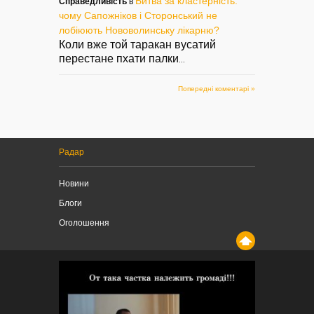
Битва за кластерність:
Справедливість
в
чому Сапожніков і Сторонський не
лобіюють Нововолинську лікарню?
Коли вже той таракан вусатий
перестане пхати палки
...
Попередні коментарі »
Радар
Новини
Блоги
Оголошення