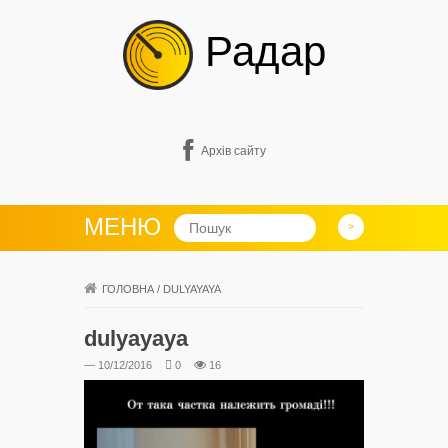
Радар
Архів сайту
МЕНЮ
ГОЛОВНА
/
DULYAYAYA
dulyayaya
— 10/12/2016
0
16