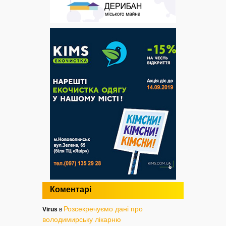
Коментарі
Розсекречуємо дані про
Virus
в
володимирську лікарню