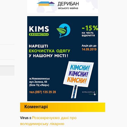
Коментарі
Розсекречуємо дані про
Virus
в
володимирську лікарню