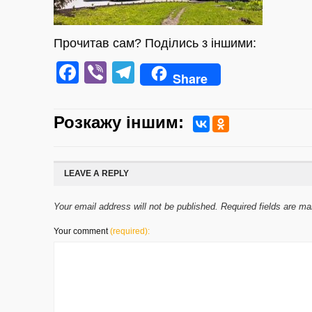
Прочитав сам? Поділись з іншими:
Facebook
Viber
Telegram
Share
Розкажу iншим:
LEAVE A REPLY
Your email address will not be published. Required fields are m
Your comment
(required):