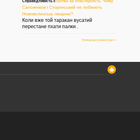
Битва за кластерність: чому
Справедливість
в
Сапожніков і Сторонський не лобіюють
Нововолинську лікарню?
Коли вже той таракан вусатий
перестане пхати палки
...
Попередні коментарі »