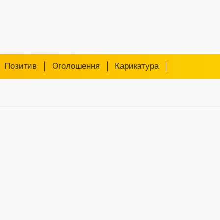
Позитив
Оголошення
Карикатура