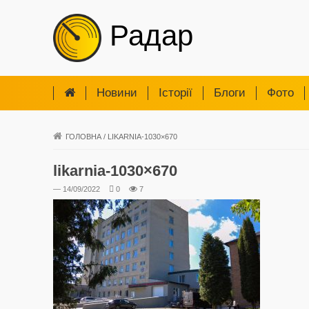
Радар
Новини
Iсторії
Блоги
Фото
ГОЛОВНА
/
LIKARNIA-1030×670
likarnia-1030×670
— 14/09/2022
0
7