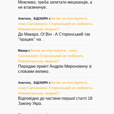
Можливо, треба запитати мешканців, а
не втаємничув
...
Битва за кластерність:
Анатоль_ БІДЗЮРА
в
чому Сапожніков і Сторонський не лобіюють
Нововолинську лікарню?
До Макара. О! Він - А Сторонський так
"працює" на
...
Битва за кластерність: чому
Макар
в
Сапожніков і Сторонський не лобіюють
Нововолинську лікарню?
Передаю привіт Андрію Мироновичу зі
словами велико
...
Битва за кластерність:
Анатоль_ БІДЗЮРА
в
чому Сапожніков і Сторонський не лобіюють
Нововолинську лікарню?
Відповідно до частини першої статті 18
Закону Укра
...