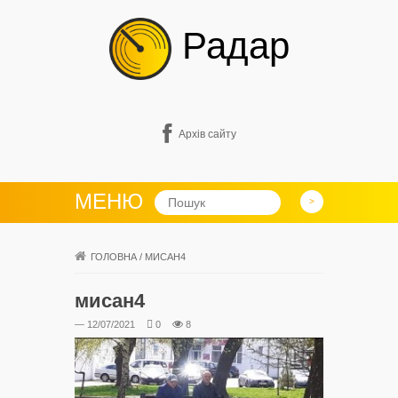
Радар
Архів сайту
МЕНЮ
ГОЛОВНА
/
МИСАН4
мисан4
— 12/07/2021
0
8