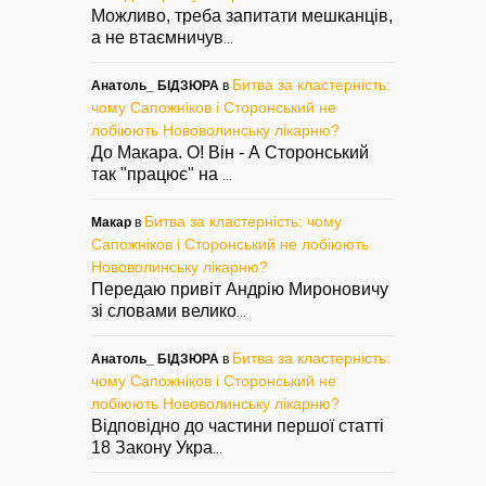
Можливо, треба запитати мешканців,
а не втаємничув
...
Битва за кластерність:
Анатоль_ БІДЗЮРА
в
чому Сапожніков і Сторонський не
лобіюють Нововолинську лікарню?
До Макара. О! Він - А Сторонський
так "працює" на
...
Битва за кластерність: чому
Макар
в
Сапожніков і Сторонський не лобіюють
Нововолинську лікарню?
Передаю привіт Андрію Мироновичу
зі словами велико
...
Битва за кластерність:
Анатоль_ БІДЗЮРА
в
чому Сапожніков і Сторонський не
лобіюють Нововолинську лікарню?
Відповідно до частини першої статті
18 Закону Укра
...