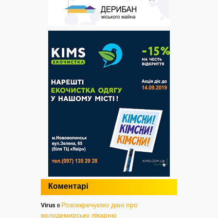
Коментарі
Розсекречуємо дані про
Virus
в
володимирську лікарню