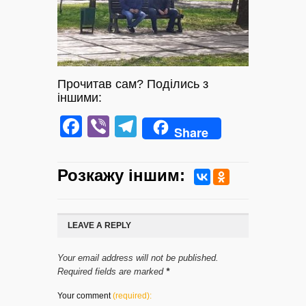
Прочитав сам? Поділись з
іншими:
Facebook
Viber
Telegram
Share
Розкажу iншим:
LEAVE A REPLY
Your email address will not be published.
Required fields are marked
*
Your comment
(required):