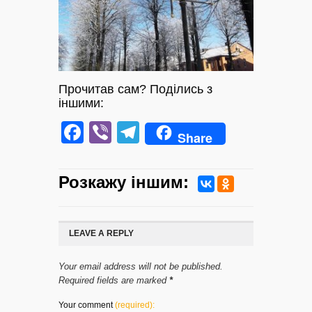
Прочитав сам? Поділись з
іншими:
Facebook
Viber
Telegram
Share
Розкажу iншим:
LEAVE A REPLY
Your email address will not be published.
Required fields are marked
*
Your comment
(required):