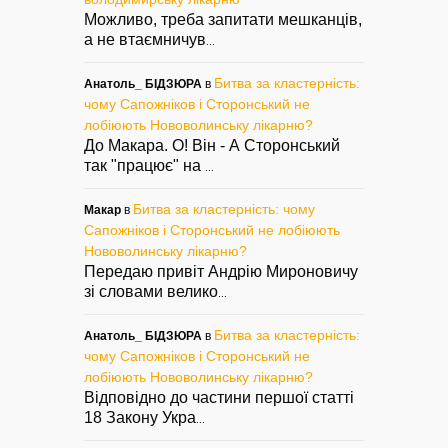
Можливо, треба запитати мешканців,
а не втаємничув
...
Битва за кластерність:
Анатоль_ БІДЗЮРА
в
чому Сапожніков і Сторонський не
лобіюють Нововолинську лікарню?
До Макара. О! Він - А Сторонський
так "працює" на
...
Битва за кластерність: чому
Макар
в
Сапожніков і Сторонський не лобіюють
Нововолинську лікарню?
Передаю привіт Андрію Мироновичу
зі словами велико
...
Битва за кластерність:
Анатоль_ БІДЗЮРА
в
чому Сапожніков і Сторонський не
лобіюють Нововолинську лікарню?
Відповідно до частини першої статті
18 Закону Укра
...