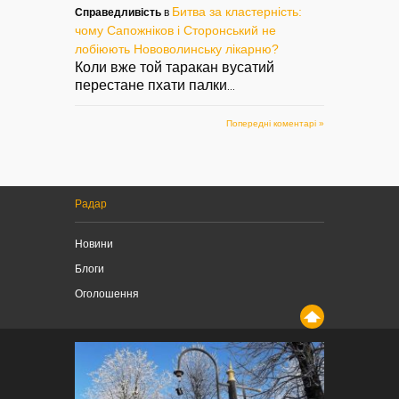
Битва за кластерність:
Справедливість
в
чому Сапожніков і Сторонський не
лобіюють Нововолинську лікарню?
Коли вже той таракан вусатий
перестане пхати палки
...
Попередні коментарі »
Радар
Новини
Блоги
Оголошення