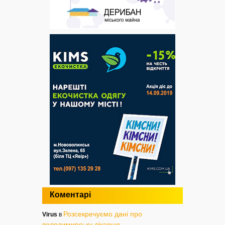
Коментарі
Розсекречуємо дані про
Virus
в
володимирську лікарню