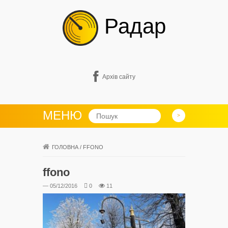
Радар
Архів сайту
МЕНЮ
ГОЛОВНА
/
FFONO
ffono
— 05/12/2016
0
11