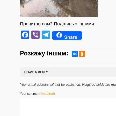
Прочитав сам? Поділись з іншими:
Facebook
Viber
Telegram
Share
Розкажу iншим:
LEAVE A REPLY
Your email address will not be published. Required fields are m
Your comment
(required):