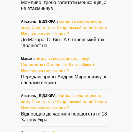
Можливо, треба запитати мешканців, а
не втаємничув
...
Битва за кластерність:
Анатоль_ БІДЗЮРА
в
чому Сапожніков і Сторонський не лобіюють
Нововолинську лікарню?
До Макара. О! Він - А Сторонський так
"працює" на
...
Битва за кластерність: чому
Макар
в
Сапожніков і Сторонський не лобіюють
Нововолинську лікарню?
Передаю привіт Андрію Мироновичу зі
словами велико
...
Битва за кластерність:
Анатоль_ БІДЗЮРА
в
чому Сапожніков і Сторонський не лобіюють
Нововолинську лікарню?
Відповідно до частини першої статті 18
Закону Укра
...