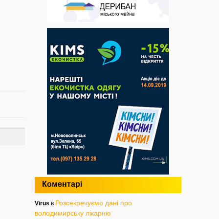
Коментарі
Розсекречуємо дані про
Virus
в
володимирську лікарню