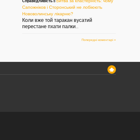
Битва за кластерність: чому
Справедливість
в
Сапожніков і Сторонський не лобіюють
Нововолинську лікарню?
Коли вже той таракан вусатий
перестане пхати палки
...
Попередні коментарі »