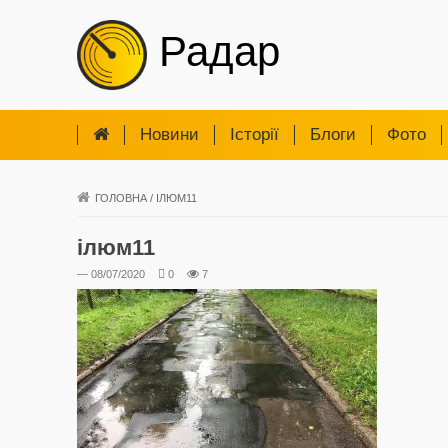
Радар
Новини
Iсторії
Блоги
Фото
ГОЛОВНА
/
ІЛЮМ11
ілюм11
— 08/07/2020
0
7