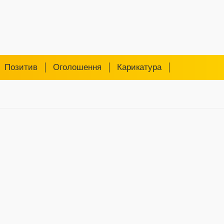
Позитив
Оголошення
Карикатура