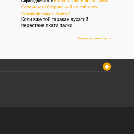
Битва за кластерність: чому
Справедливість
в
Сапожніков і Сторонський не лобіюють
Нововолинську лікарню?
Коли вже той таракан вусатий
перестане пхати палки
...
Попередні коментарі »