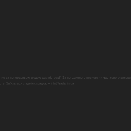
но за попередньою згодою адміністрації. За погодженого повного чи часткового викори
у. Зв’язатися з адміністрацією – info@radar.in.ua