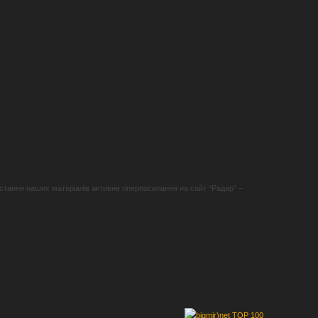
стання наших матеріалів активне гіперпосилання на сайт “Радар” –