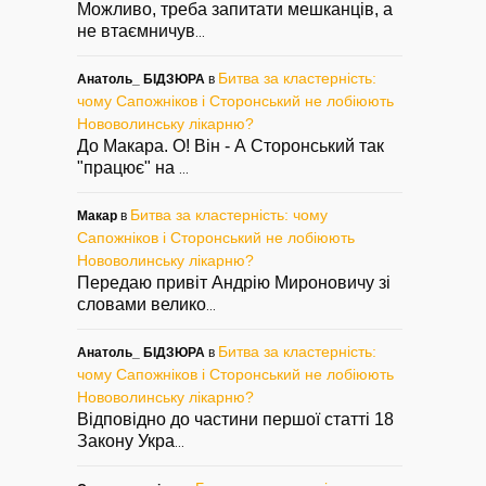
Можливо, треба запитати мешканців, а
не втаємничув
...
Битва за кластерність:
Анатоль_ БІДЗЮРА
в
чому Сапожніков і Сторонський не лобіюють
Нововолинську лікарню?
До Макара. О! Він - А Сторонський так
"працює" на
...
Битва за кластерність: чому
Макар
в
Сапожніков і Сторонський не лобіюють
Нововолинську лікарню?
Передаю привіт Андрію Мироновичу зі
словами велико
...
Битва за кластерність:
Анатоль_ БІДЗЮРА
в
чому Сапожніков і Сторонський не лобіюють
Нововолинську лікарню?
Відповідно до частини першої статті 18
Закону Укра
...