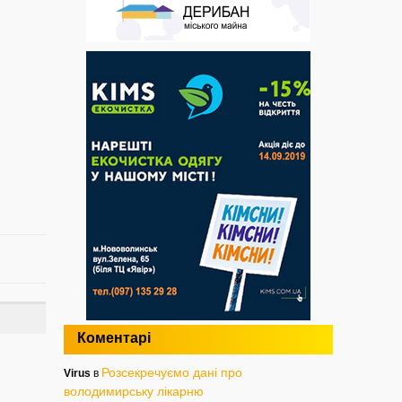
Коментарі
Розсекречуємо дані про
Virus
в
володимирську лікарню