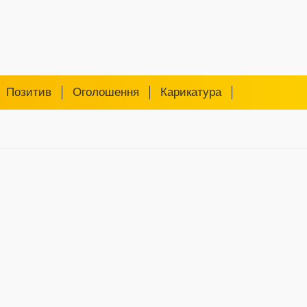
Позитив
Оголошення
Карикатура