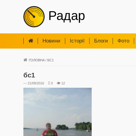
Радар
Новини
Iсторії
Блоги
Фото
ГОЛОВНА
/
БС1
бс1
— 21/08/2016
0
12