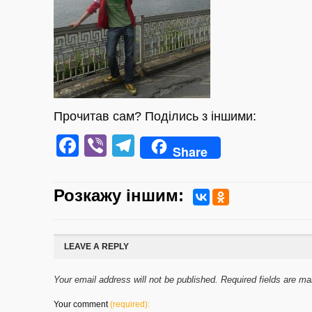
Прочитав сам? Поділись з іншими:
Facebook
Viber
Telegram
Share
Розкажу iншим:
LEAVE A REPLY
Your email address will not be published. Required fields are m
Your comment
(required):