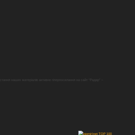
стання наших матеріалів активне гіперпосилання на сайт “Радар” –