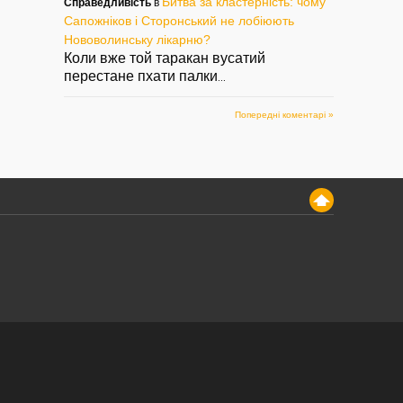
Битва за кластерність: чому
Справедливість
в
Сапожніков і Сторонський не лобіюють
Нововолинську лікарню?
Коли вже той таракан вусатий
перестане пхати палки
...
Попередні коментарі »