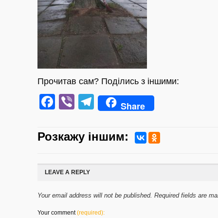
Прочитав сам? Поділись з іншими:
Facebook
Viber
Telegram
Share
Розкажу iншим:
LEAVE A REPLY
Your email address will not be published. Required fields are m
Your comment
(required):