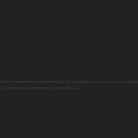
но за попередньою згодою адміністрації. За погодженого повного чи часткового викори
у. Зв’язатися з адміністрацією – info@radar.in.ua