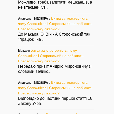
Можливо, треба запитати мешканців, а
не втаємничув
...
Битва за кластерність:
Анатоль_ БІДЗЮРА
в
чому Сапожніков і Сторонський не лобіюють
Нововолинську лікарню?
До Макара. О! Він - А Сторонський так
"працює" на
...
Битва за кластерність: чому
Макар
в
Сапожніков і Сторонський не лобіюють
Нововолинську лікарню?
Передаю привіт Андрію Мироновичу зі
словами велико
...
Битва за кластерність:
Анатоль_ БІДЗЮРА
в
чому Сапожніков і Сторонський не лобіюють
Нововолинську лікарню?
Відповідно до частини першої статті 18
Закону Укра
...