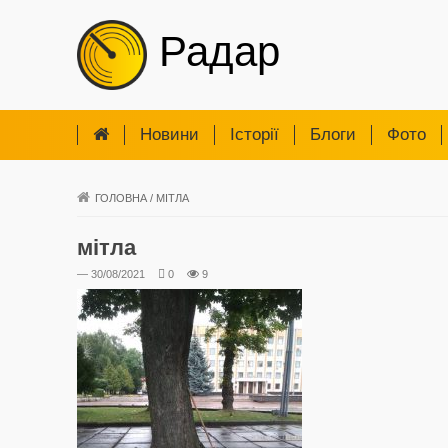
Радар
Новини
Iсторії
Блоги
Фото
ГОЛОВНА
/
МІТЛА
мітла
— 30/08/2021
0
9