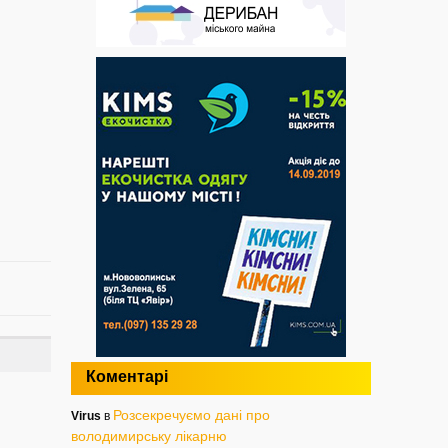
Коментарі
Розсекречуємо дані про
Virus
в
володимирську лікарню