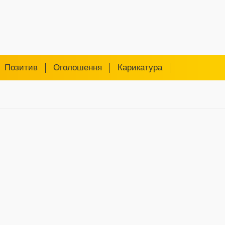
Позитив
Оголошення
Карикатура