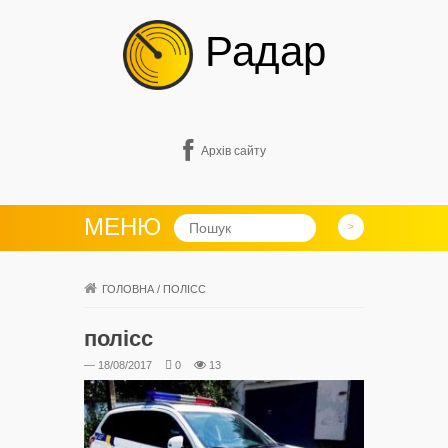
Радар
Архів сайту
МЕНЮ
ГОЛОВНА
/
ПОЛІСС
полісс
— 18/08/2017
0
13