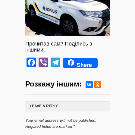
Прочитав сам? Поділись з
іншими:
Facebook
Viber
Telegram
Share
Розкажу iншим:
LEAVE A REPLY
Your email address will not be published.
Required fields are marked
*