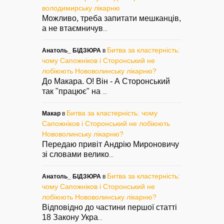
володимирську лікарню
Можливо, треба запитати мешканців,
а не втаємничув
...
Битва за кластерність:
Анатоль_ БІДЗЮРА
в
чому Сапожніков і Сторонський не
лобіюють Нововолинську лікарню?
До Макара. О! Він - А Сторонський
так "працює" на
...
Битва за кластерність: чому
Макар
в
Сапожніков і Сторонський не лобіюють
Нововолинську лікарню?
Передаю привіт Андрію Мироновичу
зі словами велико
...
Битва за кластерність:
Анатоль_ БІДЗЮРА
в
чому Сапожніков і Сторонський не
лобіюють Нововолинську лікарню?
Відповідно до частини першої статті
18 Закону Укра
...