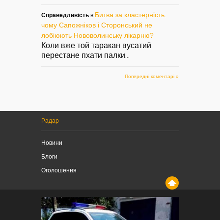
Битва за кластерність:
Справедливість
в
чому Сапожніков і Сторонський не
лобіюють Нововолинську лікарню?
Коли вже той таракан вусатий
перестане пхати палки
...
Попередні коментарі »
Радар
Новини
Блоги
Оголошення