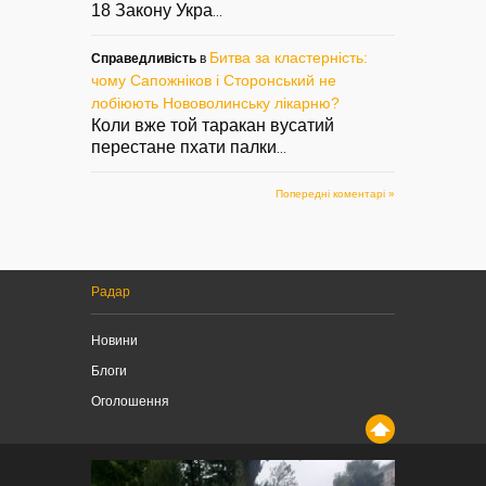
18 Закону Укра
...
Битва за кластерність:
Справедливість
в
чому Сапожніков і Сторонський не
лобіюють Нововолинську лікарню?
Коли вже той таракан вусатий
перестане пхати палки
...
Попередні коментарі »
Радар
Новини
Блоги
Оголошення