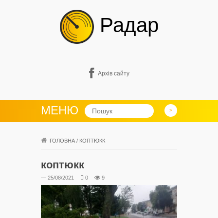
Радар
Архів сайту
МЕНЮ
ГОЛОВНА
/
КОПТЮКК
коптюкк
— 25/08/2021
0
9