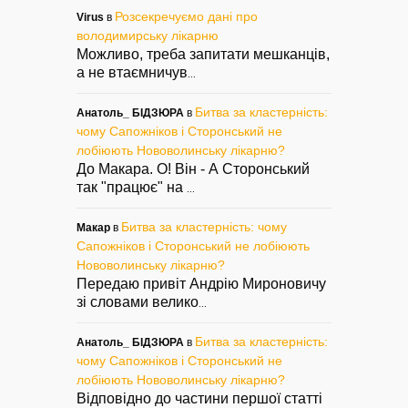
Розсекречуємо дані про
Virus
в
володимирську лікарню
Можливо, треба запитати мешканців,
а не втаємничув
...
Битва за кластерність:
Анатоль_ БІДЗЮРА
в
чому Сапожніков і Сторонський не
лобіюють Нововолинську лікарню?
До Макара. О! Він - А Сторонський
так "працює" на
...
Битва за кластерність: чому
Макар
в
Сапожніков і Сторонський не лобіюють
Нововолинську лікарню?
Передаю привіт Андрію Мироновичу
зі словами велико
...
Битва за кластерність:
Анатоль_ БІДЗЮРА
в
чому Сапожніков і Сторонський не
лобіюють Нововолинську лікарню?
Відповідно до частини першої статті