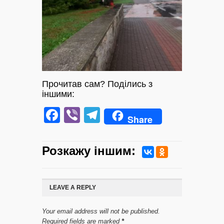
Прочитав сам? Поділись з
іншими:
Facebook
Viber
Telegram
Share
Розкажу iншим:
LEAVE A REPLY
Your email address will not be published.
Required fields are marked
*