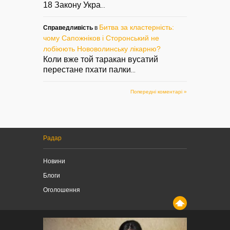
18 Закону Укра
...
Битва за кластерність:
Справедливість
в
чому Сапожніков і Сторонський не
лобіюють Нововолинську лікарню?
Коли вже той таракан вусатий
перестане пхати палки
...
Попередні коментарі »
Радар
Новини
Блоги
Оголошення