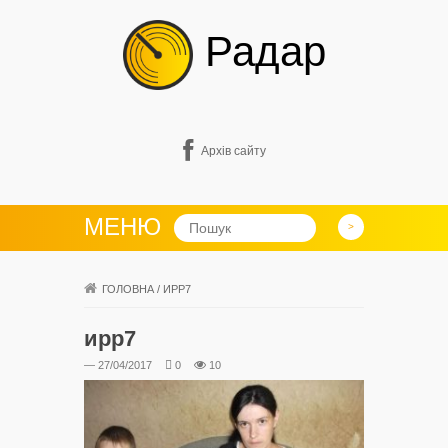
Радар
Архів сайту
МЕНЮ
ГОЛОВНА
/
ИРР7
ирр7
— 27/04/2017
0
10