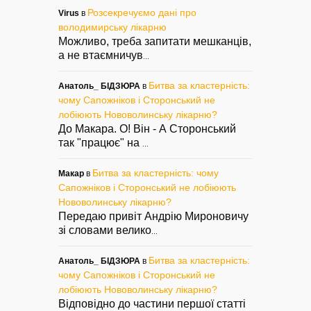
Розсекречуємо дані про
Virus
в
володимирську лікарню
Можливо, треба запитати мешканців,
а не втаємничув
...
Битва за кластерність:
Анатоль_ БІДЗЮРА
в
чому Сапожніков і Сторонський не
лобіюють Нововолинську лікарню?
До Макара. О! Він - А Сторонський
так "працює" на
...
Битва за кластерність: чому
Макар
в
Сапожніков і Сторонський не лобіюють
Нововолинську лікарню?
Передаю привіт Андрію Мироновичу
зі словами велико
...
Битва за кластерність:
Анатоль_ БІДЗЮРА
в
чому Сапожніков і Сторонський не
лобіюють Нововолинську лікарню?
Відповідно до частини першої статті