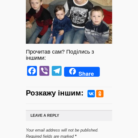
Прочитав сам? Поділись з
іншими:
Facebook
Viber
Telegram
Share
Розкажу iншим:
LEAVE A REPLY
Your email address will not be published.
Required fields are marked
*