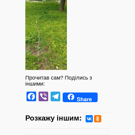
Прочитав сам? Поділись з
іншими:
Facebook
Viber
Telegram
Share
Розкажу iншим: