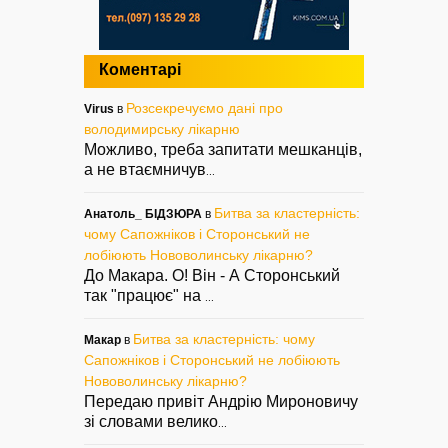
Коментарі
Розсекречуємо дані про
Virus
в
володимирську лікарню
Можливо, треба запитати мешканців,
а не втаємничув
...
Битва за кластерність:
Анатоль_ БІДЗЮРА
в
чому Сапожніков і Сторонський не
лобіюють Нововолинську лікарню?
До Макара. О! Він - А Сторонський
так "працює" на
...
Битва за кластерність: чому
Макар
в
Сапожніков і Сторонський не лобіюють
Нововолинську лікарню?
Передаю привіт Андрію Мироновичу
зі словами велико
...