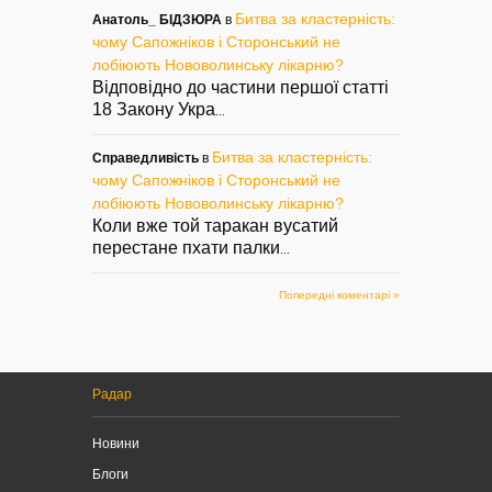
Битва за кластерність:
Анатоль_ БІДЗЮРА
в
чому Сапожніков і Сторонський не
лобіюють Нововолинську лікарню?
Відповідно до частини першої статті
18 Закону Укра
...
Битва за кластерність:
Справедливість
в
чому Сапожніков і Сторонський не
лобіюють Нововолинську лікарню?
Коли вже той таракан вусатий
перестане пхати палки
...
Попередні коментарі »
Радар
Новини
Блоги