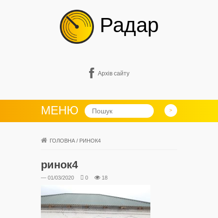
Радар
Архів сайту
МЕНЮ
ГОЛОВНА
/
РИНОК4
ринок4
— 01/03/2020
0
18