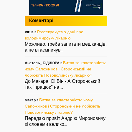
Коментарі
Розсекречуємо дані про
Virus
в
володимирську лікарню
Можливо, треба запитати мешканців,
а не втаємничув
...
Битва за кластерність:
Анатоль_ БІДЗЮРА
в
чому Сапожніков і Сторонський не
лобіюють Нововолинську лікарню?
До Макара. О! Він - А Сторонський
так "працює" на
...
Битва за кластерність: чому
Макар
в
Сапожніков і Сторонський не лобіюють
Нововолинську лікарню?
Передаю привіт Андрію Мироновичу
зі словами велико
...