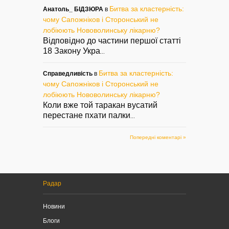
Битва за кластерність:
Анатоль_ БІДЗЮРА
в
чому Сапожніков і Сторонський не
лобіюють Нововолинську лікарню?
Відповідно до частини першої статті
18 Закону Укра
...
Битва за кластерність:
Справедливість
в
чому Сапожніков і Сторонський не
лобіюють Нововолинську лікарню?
Коли вже той таракан вусатий
перестане пхати палки
...
Попередні коментарі »
Радар
Новини
Блоги