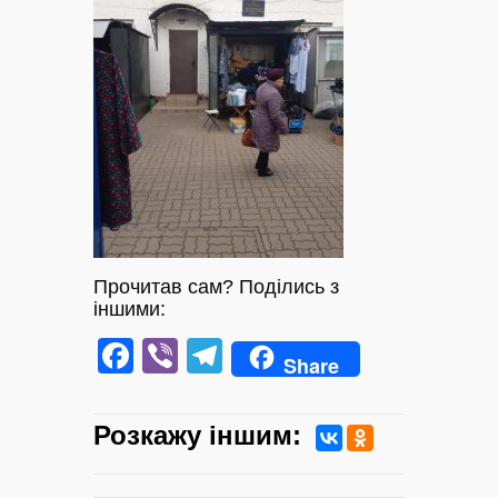
Прочитав сам? Поділись з
іншими:
Facebook
Viber
Telegram
Share
Розкажу iншим: