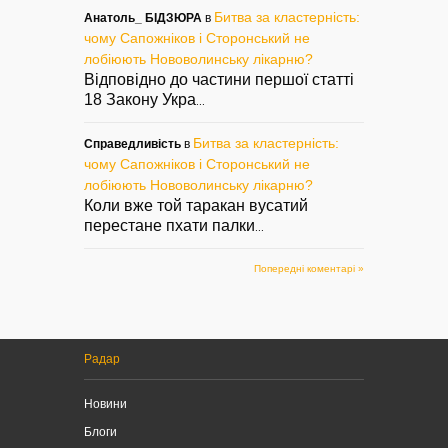
Битва за кластерність:
Анатоль_ БІДЗЮРА
в
чому Сапожніков і Сторонський не
лобіюють Нововолинську лікарню?
Відповідно до частини першої статті
18 Закону Укра
...
Битва за кластерність:
Справедливість
в
чому Сапожніков і Сторонський не
лобіюють Нововолинську лікарню?
Коли вже той таракан вусатий
перестане пхати палки
...
Попередні коментарі »
Радар
Новини
Блоги