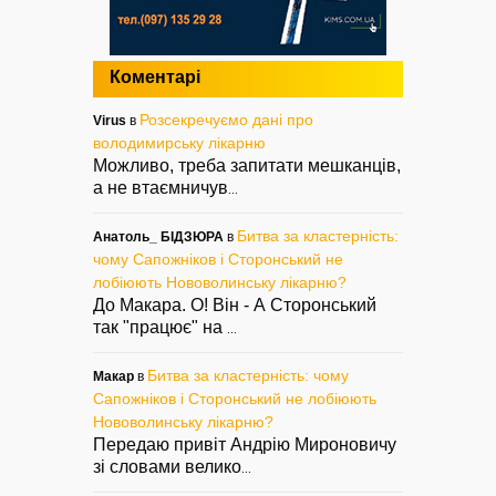
Коментарі
Розсекречуємо дані про
Virus
в
володимирську лікарню
Можливо, треба запитати мешканців,
а не втаємничув
...
Битва за кластерність:
Анатоль_ БІДЗЮРА
в
чому Сапожніков і Сторонський не
лобіюють Нововолинську лікарню?
До Макара. О! Він - А Сторонський
так "працює" на
...
Битва за кластерність: чому
Макар
в
Сапожніков і Сторонський не лобіюють
Нововолинську лікарню?
Передаю привіт Андрію Мироновичу
зі словами велико
...