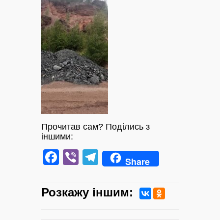
Прочитав сам? Поділись з
іншими:
Facebook
Viber
Telegram
Share
Розкажу iншим: