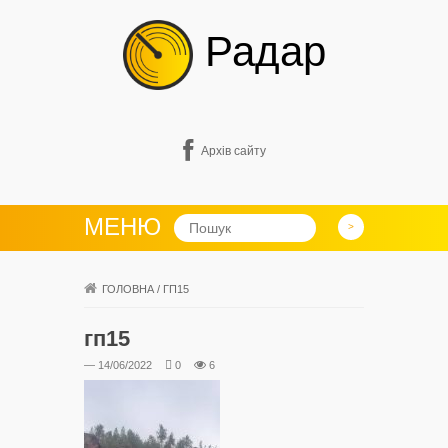
Радар
Архів сайту
МЕНЮ
ГОЛОВНА
/
ГП15
гп15
— 14/06/2022
0
6