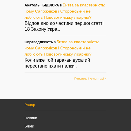
Битва за кластерність:
Анатоль_ БІДЗЮРА
в
чому Сапожніков і Сторонський не
лобіюють Нововолинську лікарню?
Відповідно до частини першої статті
18 Закону Укра
...
Битва за кластерність:
Справедливість
в
чому Сапожніков і Сторонський не
лобіюють Нововолинську лікарню?
Коли вже той таракан вусатий
перестане пхати палки
...
Попередні коментарі »
Радар
Новини
Блоги