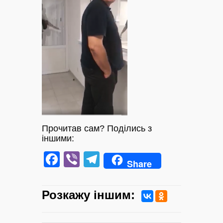
Прочитав сам? Поділись з
іншими:
Facebook
Viber
Telegram
Share
Розкажу iншим: