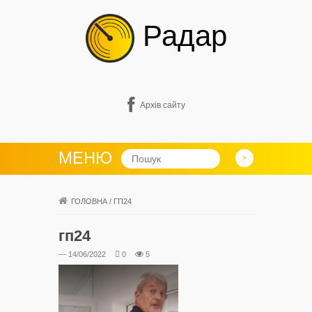
Радар
Архів сайту
МЕНЮ
ГОЛОВНА
/
ГП24
гп24
— 14/06/2022
0
5