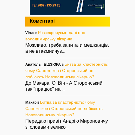
Коментарі
Розсекречуємо дані про
Virus
в
володимирську лікарню
Можливо, треба запитати мешканців,
а не втаємничув
...
Битва за кластерність:
Анатоль_ БІДЗЮРА
в
чому Сапожніков і Сторонський не
лобіюють Нововолинську лікарню?
До Макара. О! Він - А Сторонський
так "працює" на
...
Битва за кластерність: чому
Макар
в
Сапожніков і Сторонський не лобіюють
Нововолинську лікарню?
Передаю привіт Андрію Мироновичу
зі словами велико
...