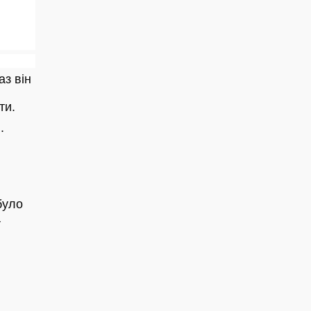
аз він
ати.
я
.
було
а