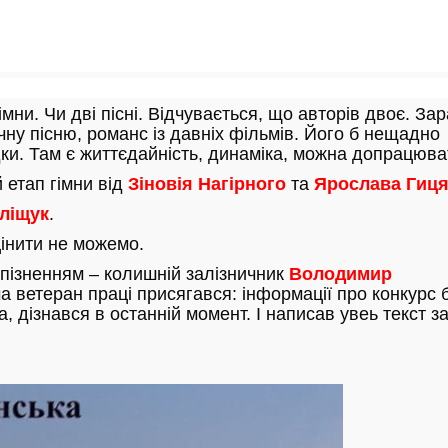
мни. Чи дві пісні. Відчувається, що авторів двоє. Зар
чну пісню, романс із давніх фільмів. Його б нещадно
ядки. Там є життєдайність, динаміка, можна допрацюв
 етап гімни від
Зіновія Нагірного
та
Ярослава Гиц
ліщук
.
цінити не можемо.
апізненням – колишній залізничник
Володимир
а ветеран праці присягався: інформації про конкурс 
а, дізнався в останній момент. І написав увеь текст з