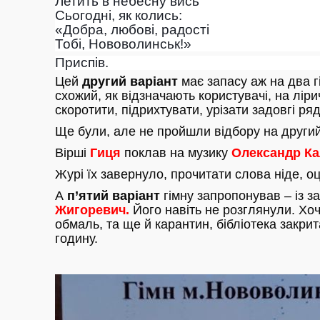
Летить в небесну вись
Сьогодні, як колись:
«Добра, любові, радості
Тобі, Нововолинськ!»
Приспів.
Цей
другий варіант
має запасу аж на два гі
схожий, як відзначають користувачі, на ліри
скоротити, підрихтувати, урізати задовгі р
Ще були, але не пройшли відбору на другий
Вірші
Гиця
поклав на музику
Олександр Ка
Журі їх завернуло, прочитати слова ніде, о
А
п’ятий варіант
гімну запропонував – із з
Жигоревич.
Його навіть не розглянули. Хоч
обмаль, та ще й карантин, бібліотека закрит
годину.