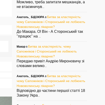
Можливо, треба запитати мешканців, а
не втаємничув
...
Битва за кластерність:
Анатоль_ БІДЗЮРА
в
чому Сапожніков і Сторонський не лобіюють
Нововолинську лікарню?
До Макара. О! Він - А Сторонський так
"працює" на
...
Битва за кластерність: чому
Макар
в
Сапожніков і Сторонський не лобіюють
Нововолинську лікарню?
Передаю привіт Андрію Мироновичу зі
словами велико
...
Битва за кластерність:
Анатоль_ БІДЗЮРА
в
чому Сапожніков і Сторонський не лобіюють
Нововолинську лікарню?
Відповідно до частини першої статті 18
Закону Укра
...