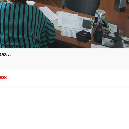
вою…
аюк