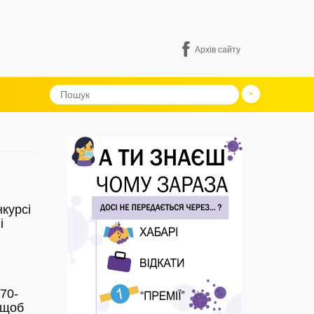
Архів сайту
нкурсі
і
 70-
 щоб