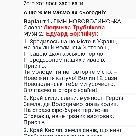
його хотілося заспівати.
А що ж ми маємо на сьогодні?
Варіант 1.
ГІМН НОВОВОЛИНСЬКА
Слова:
Людмила Трубнікова
Музика:
Едуард Бортнічук
1. Зродилось наше місто в Україні,
На західній Волинській стороні,
І працею шахтарською горіло,
І передзвоном наших ливарів.
Приспів:
Ти молоде, ти неповторне місто, –
Нове життя квітучої Волині! 2 рази
Нововолинськ, тебе ми урочисто,
Вплітаємо в історію країни!
2. Край сили, слави, мужності Героїв,
Земля, де Володимир князь ходив.
На стражі сіро-бурих териконів
Стрічаєш, наче грізних вартових.
Приспів.
3. Край Кисіля, земля синів, що нині