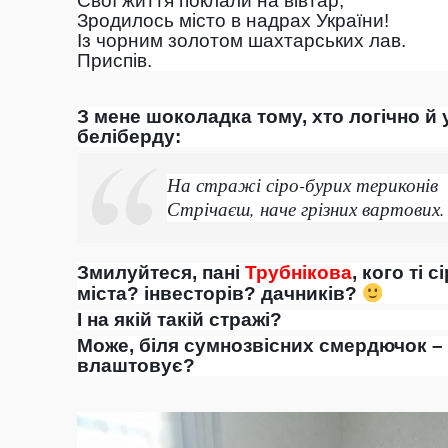
Свої життя поклали на вівтар,
Зродилось місто в надрах України!
Із чорним золотом шахтарських лав.
Приспів.
З мене шоколадка тому, хто логічно 
беліберду:
На стражі сіро-бурих териконів
Стрічаєш, наче грізних вартових.
Змилуйтеся, пані
Трубнікова
, кого ті 
міста? інвесторів? дачників?
І на якій такій стражі?
Може, біля сумнозвісних смердючок – 
влаштовує?