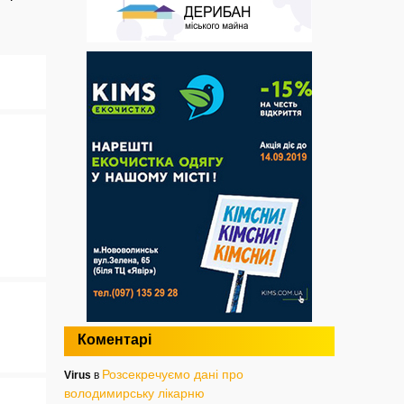
Коментарі
Розсекречуємо дані про
Virus
в
володимирську лікарню