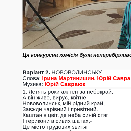
Ця конкурсна комісія була неперебірли
Варіант 2.
НОВОВОЛИНСЬКУ
Слова:
Ірина Мартинишин,
Юрій Савр
Музика:
Юрій Савраюк
1. Летять роки аж ген за небокрай,
А він живе, вирує, квітне –
Нововолинськ, мій рідний край,
Завжди чарівний і привітний.
Каштанів цвіт, де неба синій стяг
І терикони в сивих шатах,-
Це місто трудових звитяг