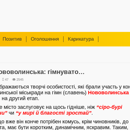
Позитив
Оголошення
Карикатура
ововолинська: гімнувато…
47
2545
бражаються творчі особистості, які брали участь у ко
нської міськради на гімн (славень)
Нововолинська
на другий етап.
 місто заслуговує на щось гідніше, ніж
“сіро-бурі
ни”
чи
“у мирі й благості зростай”
.
що вже він конче потрібен комусь, крім чиновників, до
ста, має бути коротким, динамічним, яскравим. Таким,