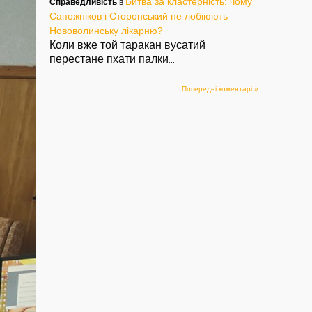
Битва за кластерність: чому
Справедливість
в
Сапожніков і Сторонський не лобіюють
Нововолинську лікарню?
Коли вже той таракан вусатий
перестане пхати палки
...
Попередні коментарі »