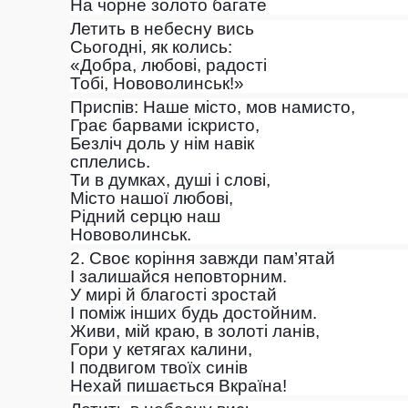
На чорне золото багате
Летить в небесну вись
Сьогодні, як колись:
«Добра, любові, радості
Тобі, Нововолинськ!»
Приспів: Наше місто, мов намисто,
Грає барвами іскристо,
Безліч доль у нім навік
сплелись.
Ти в думках, душі і слові,
Місто нашої любові,
Рідний серцю наш
Нововолинськ.
2. Своє коріння завжди пам’ятай
І залишайся неповторним.
У мирі й благості зростай
І поміж інших будь достойним.
Живи, мій краю, в золоті ланів,
Гори у кетягах калини,
І подвигом твоїх синів
Нехай пишається Вкраїна!