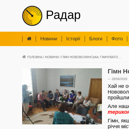
Радар
Новини
Iсторії
Блоги
Фото
ГОЛОВНА
/
НОВИНИ
/
ГІМН НОВОВОЛИНСЬКА: ГІМНУВАТО…
Гімн Н
— 28/06/2020
Хай не о
Нововоли
пройшли 
Але наше
терико
Гімн, як
річчя мі