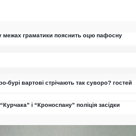
й у межах граматики пояснить оцю пафосну
сіро-бурі вартові стрічають так суворо? гостей
“Курчака” і “Кроноспану” поліція засідки