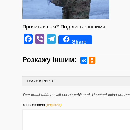
Прочитав сам? Поділись з іншими:
Facebook
Viber
Telegram
Share
Розкажу iншим:
LEAVE A REPLY
Your email address will not be published. Required fields are m
Your comment
(required):