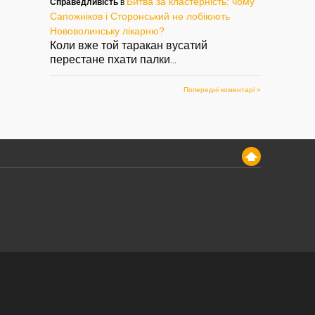
Битва за кластерність: чому
Справедливість
в
Сапожніков і Сторонський не лобіюють
Нововолинську лікарню?
Коли вже той таракан вусатий
перестане пхати палки
...
Попередні коментарі »