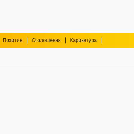
Позитив
Оголошення
Карикатура