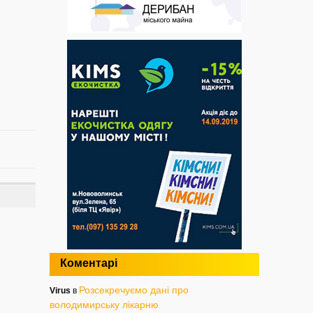
Коментарі
Розсекречуємо дані про
Virus
в
володимирську лікарню