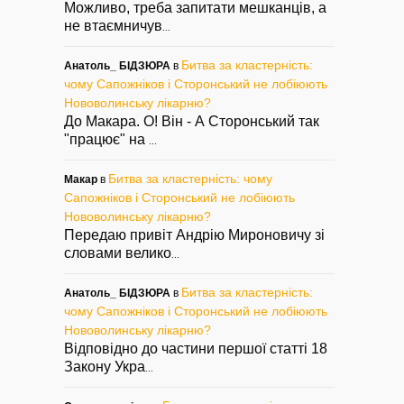
Можливо, треба запитати мешканців, а
не втаємничув
...
Битва за кластерність:
Анатоль_ БІДЗЮРА
в
чому Сапожніков і Сторонський не лобіюють
Нововолинську лікарню?
До Макара. О! Він - А Сторонський так
"працює" на
...
Битва за кластерність: чому
Макар
в
Сапожніков і Сторонський не лобіюють
Нововолинську лікарню?
Передаю привіт Андрію Мироновичу зі
словами велико
...
Битва за кластерність:
Анатоль_ БІДЗЮРА
в
чому Сапожніков і Сторонський не лобіюють
Нововолинську лікарню?
Відповідно до частини першої статті 18
Закону Укра
...