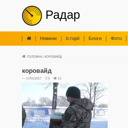
Радар
Новини
Iсторії
Блоги
Фото
ГОЛОВНА
/
КОРОВАЙД
коровайд
— 17/01/2017
0
13