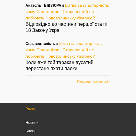
Битва за кластерність:
Анатоль_ БІДЗЮРА
в
чому Сапожніков і Сторонський не
лобіюють Нововолинську лікарню?
Відповідно до частини першої статті
18 Закону Укра
...
Битва за кластерність:
Справедливість
в
чому Сапожніков і Сторонський не
лобіюють Нововолинську лікарню?
Коли вже той таракан вусатий
перестане пхати палки
...
Попередні коментарі »
Радар
Новини
Блоги