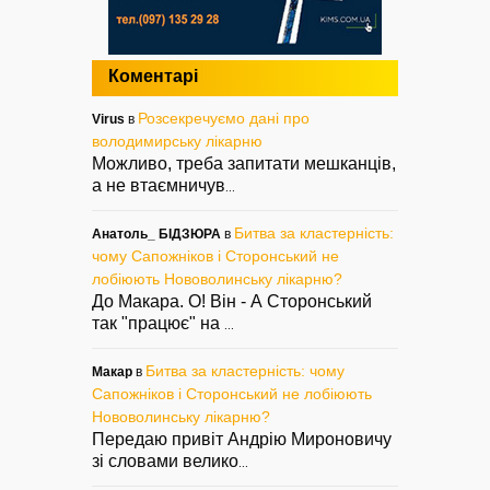
Коментарі
Розсекречуємо дані про
Virus
в
володимирську лікарню
Можливо, треба запитати мешканців,
а не втаємничув
...
Битва за кластерність:
Анатоль_ БІДЗЮРА
в
чому Сапожніков і Сторонський не
лобіюють Нововолинську лікарню?
До Макара. О! Він - А Сторонський
так "працює" на
...
Битва за кластерність: чому
Макар
в
Сапожніков і Сторонський не лобіюють
Нововолинську лікарню?
Передаю привіт Андрію Мироновичу
зі словами велико
...