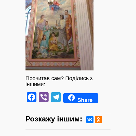
Прочитав сам? Поділись з
іншими:
Facebook
Viber
Telegram
Share
Розкажу iншим: