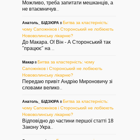
Можливо, треба запитати мешканців, а
не втаємничув
...
Битва за кластерність:
Анатоль_ БІДЗЮРА
в
чому Сапожніков і Сторонський не лобіюють
Нововолинську лікарню?
До Макара. О! Він - А Сторонський так
"працює" на
...
Битва за кластерність: чому
Макар
в
Сапожніков і Сторонський не лобіюють
Нововолинську лікарню?
Передаю привіт Андрію Мироновичу зі
словами велико
...
Битва за кластерність:
Анатоль_ БІДЗЮРА
в
чому Сапожніков і Сторонський не лобіюють
Нововолинську лікарню?
Відповідно до частини першої статті 18
Закону Укра
...