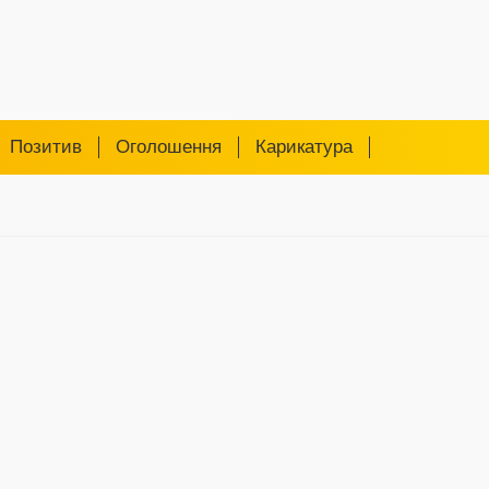
Позитив
Оголошення
Карикатура