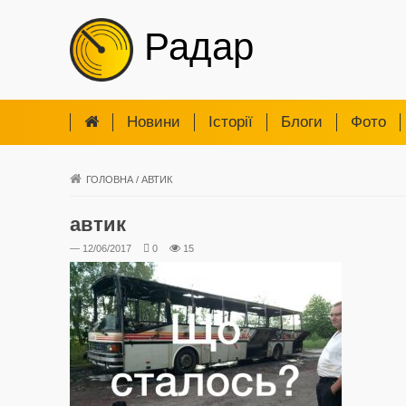
Радар
Новини
Iсторії
Блоги
Фото
ГОЛОВНА
/
АВТИК
автик
— 12/06/2017
0
15