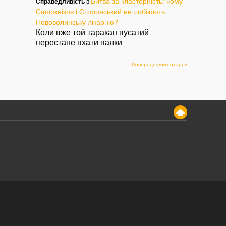
Битва за кластерність: чому
Справедливість
в
Сапожніков і Сторонський не лобіюють
Нововолинську лікарню?
Коли вже той таракан вусатий
перестане пхати палки
...
Попередні коментарі »