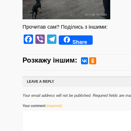
Прочитав сам? Поділись з іншими:
Facebook
Viber
Telegram
Share
Розкажу iншим:
LEAVE A REPLY
Your email address will not be published. Required fields are m
Your comment
(required):