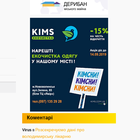
Коментарі
Розсекречуємо дані про
Virus
в
володимирську лікарню