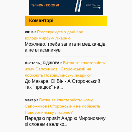
Коментарі
Розсекречуємо дані про
Virus
в
володимирську лікарню
Можливо, треба запитати мешканців,
а не втаємничув
...
Битва за кластерність:
Анатоль_ БІДЗЮРА
в
чому Сапожніков і Сторонський не
лобіюють Нововолинську лікарню?
До Макара. О! Він - А Сторонський
так "працює" на
...
Битва за кластерність: чому
Макар
в
Сапожніков і Сторонський не лобіюють
Нововолинську лікарню?
Передаю привіт Андрію Мироновичу
зі словами велико
...