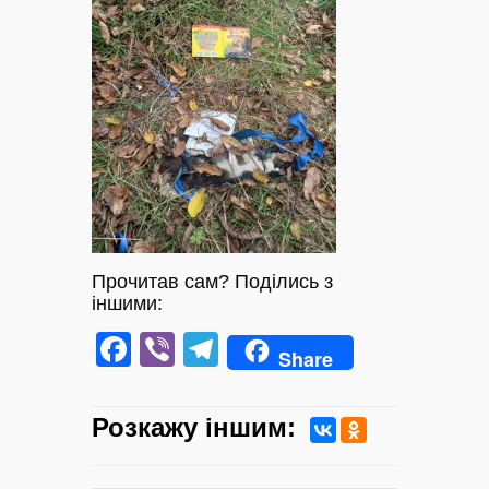
Прочитав сам? Поділись з
іншими:
Facebook
Viber
Telegram
Share
Розкажу iншим: