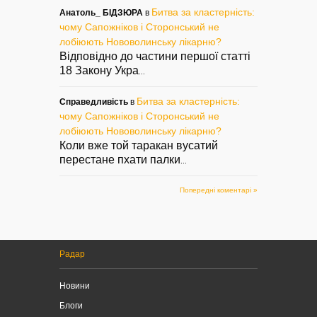
Битва за кластерність:
Анатоль_ БІДЗЮРА
в
чому Сапожніков і Сторонський не
лобіюють Нововолинську лікарню?
Відповідно до частини першої статті
18 Закону Укра
...
Битва за кластерність:
Справедливість
в
чому Сапожніков і Сторонський не
лобіюють Нововолинську лікарню?
Коли вже той таракан вусатий
перестане пхати палки
...
Попередні коментарі »
Радар
Новини
Блоги