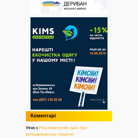
Коментарі
Розсекречуємо дані про
Virus
в
володимирську лікарню