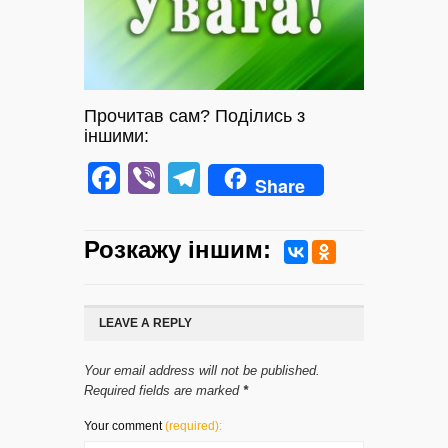
Прочитав сам? Поділись з
іншими:
Facebook
Viber
Telegram
Share
Розкажу iншим:
LEAVE A REPLY
Your email address will not be published.
Required fields are marked
*
Your comment
(required):