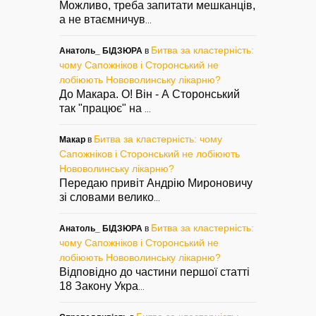
Можливо, треба запитати мешканців,
а не втаємничув
...
Битва за кластерність:
Анатоль_ БІДЗЮРА
в
чому Сапожніков і Сторонський не
лобіюють Нововолинську лікарню?
До Макара. О! Він - А Сторонський
так "працює" на
...
Битва за кластерність: чому
Макар
в
Сапожніков і Сторонський не лобіюють
Нововолинську лікарню?
Передаю привіт Андрію Мироновичу
зі словами велико
...
Битва за кластерність:
Анатоль_ БІДЗЮРА
в
чому Сапожніков і Сторонський не
лобіюють Нововолинську лікарню?
Відповідно до частини першої статті
18 Закону Укра
...