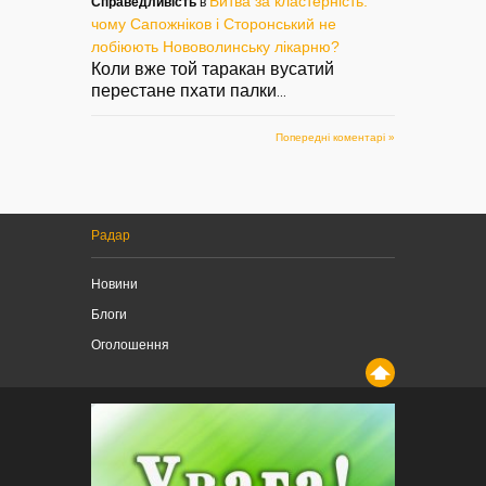
Битва за кластерність:
Справедливість
в
чому Сапожніков і Сторонський не
лобіюють Нововолинську лікарню?
Коли вже той таракан вусатий
перестане пхати палки
...
Попередні коментарі »
Радар
Новини
Блоги
Оголошення