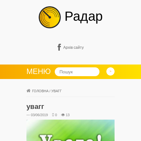
Радар
Архів сайту
МЕНЮ
ГОЛОВНА
/
УВАГГ
увагг
— 03/06/2019
0
13