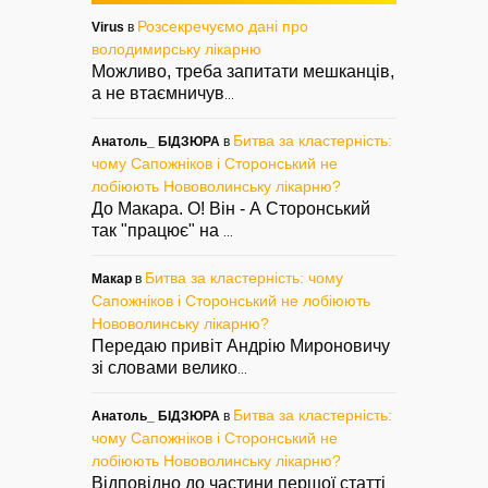
Розсекречуємо дані про
Virus
в
володимирську лікарню
Можливо, треба запитати мешканців,
а не втаємничув
...
Битва за кластерність:
Анатоль_ БІДЗЮРА
в
чому Сапожніков і Сторонський не
лобіюють Нововолинську лікарню?
До Макара. О! Він - А Сторонський
так "працює" на
...
Битва за кластерність: чому
Макар
в
Сапожніков і Сторонський не лобіюють
Нововолинську лікарню?
Передаю привіт Андрію Мироновичу
зі словами велико
...
Битва за кластерність:
Анатоль_ БІДЗЮРА
в
чому Сапожніков і Сторонський не
лобіюють Нововолинську лікарню?
Відповідно до частини першої статті