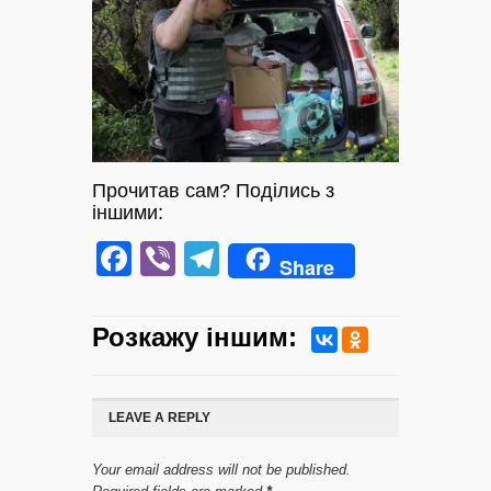
Прочитав сам? Поділись з
іншими:
Facebook
Viber
Telegram
Share
Розкажу iншим:
LEAVE A REPLY
Your email address will not be published.