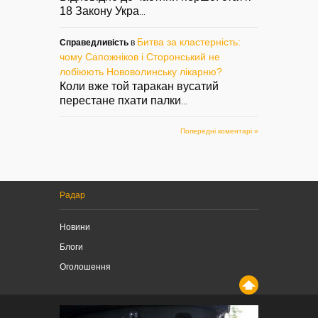
18 Закону Укра
...
Битва за кластерність:
Справедливість
в
чому Сапожніков і Сторонський не
лобіюють Нововолинську лікарню?
Коли вже той таракан вусатий
перестане пхати палки
...
Попередні коментарі »
Радар
Новини
Блоги
Оголошення