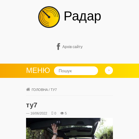
Радар
Архів сайту
МЕНЮ
ГОЛОВНА
/
ТУ7
ту7
— 16/06/2022
0
5