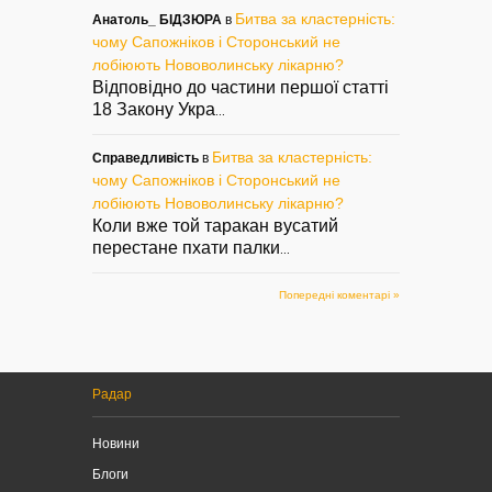
Битва за кластерність:
Анатоль_ БІДЗЮРА
в
чому Сапожніков і Сторонський не
лобіюють Нововолинську лікарню?
Відповідно до частини першої статті
18 Закону Укра
...
Битва за кластерність:
Справедливість
в
чому Сапожніков і Сторонський не
лобіюють Нововолинську лікарню?
Коли вже той таракан вусатий
перестане пхати палки
...
Попередні коментарі »
Радар
Новини
Блоги