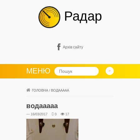
Радар
Архів сайту
МЕНЮ
ГОЛОВНА
/
ВОДААААА
водааааа
— 16/03/2017
0
17