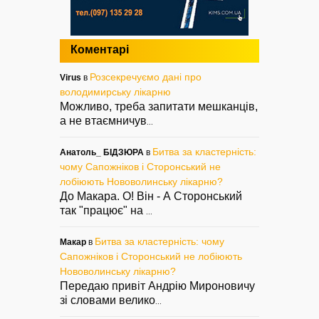
Коментарі
Розсекречуємо дані про
Virus
в
володимирську лікарню
Можливо, треба запитати мешканців,
а не втаємничув
...
Битва за кластерність:
Анатоль_ БІДЗЮРА
в
чому Сапожніков і Сторонський не
лобіюють Нововолинську лікарню?
До Макара. О! Він - А Сторонський
так "працює" на
...
Битва за кластерність: чому
Макар
в
Сапожніков і Сторонський не лобіюють
Нововолинську лікарню?
Передаю привіт Андрію Мироновичу
зі словами велико
...