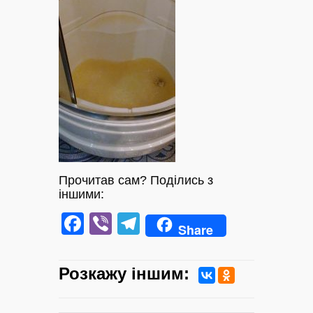
Прочитав сам? Поділись з
іншими:
Facebook
Viber
Telegram
Share
Розкажу iншим: