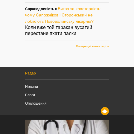
Битва за кластерність:
Справедливість
в
чому Сапожніков і Сторонський не
лобіюють Нововолинську лікарню?
Коли вже той таракан вусатий
перестане пхати палки
...
Попередні коментарі »
Радар
Новини
Блоги
Оголошення