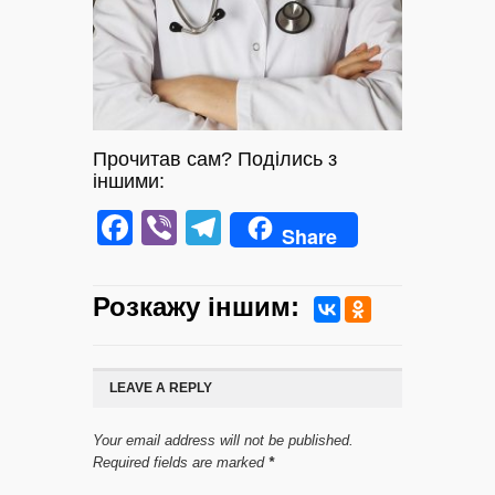
Прочитав сам? Поділись з
іншими:
Facebook
Viber
Telegram
Share
Розкажу iншим:
LEAVE A REPLY
Your email address will not be published.
Required fields are marked
*