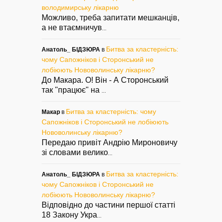
володимирську лікарню
Можливо, треба запитати мешканців,
а не втаємничув
...
Битва за кластерність:
Анатоль_ БІДЗЮРА
в
чому Сапожніков і Сторонський не
лобіюють Нововолинську лікарню?
До Макара. О! Він - А Сторонський
так "працює" на
...
Битва за кластерність: чому
Макар
в
Сапожніков і Сторонський не лобіюють
Нововолинську лікарню?
Передаю привіт Андрію Мироновичу
зі словами велико
...
Битва за кластерність:
Анатоль_ БІДЗЮРА
в
чому Сапожніков і Сторонський не
лобіюють Нововолинську лікарню?
Відповідно до частини першої статті
18 Закону Укра
...