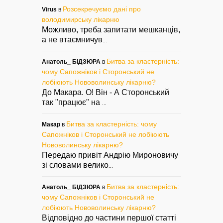
Розсекречуємо дані про
Virus
в
володимирську лікарню
Можливо, треба запитати мешканців,
а не втаємничув
...
Битва за кластерність:
Анатоль_ БІДЗЮРА
в
чому Сапожніков і Сторонський не
лобіюють Нововолинську лікарню?
До Макара. О! Він - А Сторонський
так "працює" на
...
Битва за кластерність: чому
Макар
в
Сапожніков і Сторонський не лобіюють
Нововолинську лікарню?
Передаю привіт Андрію Мироновичу
зі словами велико
...
Битва за кластерність:
Анатоль_ БІДЗЮРА
в
чому Сапожніков і Сторонський не
лобіюють Нововолинську лікарню?
Відповідно до частини першої статті