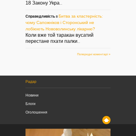
18 Закону Укра
...
Битва за кластерність:
Справедливість
в
чому Сапожніков і Сторонський не
лобіюють Нововолинську лікарню?
Коли вже той таракан вусатий
перестане пхати палки
...
Попередні коментарі »
Радар
Новини
Блоги
Оголошення