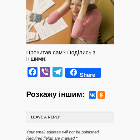
Прочитав сам? Поділись з
іншими:
Facebook
Viber
Telegram
Share
Розкажу iншим:
LEAVE A REPLY
Your email address will not be published.
Required fields are marked
*