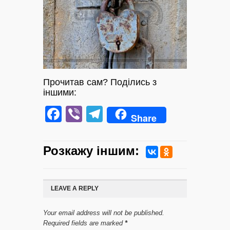
Прочитав сам? Поділись з
іншими:
Facebook
Viber
Telegram
Share
Розкажу iншим:
LEAVE A REPLY
Your email address will not be published.
Required fields are marked
*