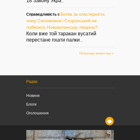
18 Закону Укра
...
Битва за кластерність:
Справедливість
в
чому Сапожніков і Сторонський не
лобіюють Нововолинську лікарню?
Коли вже той таракан вусатий
перестане пхати палки
...
Попередні коментарі »
Радар
Новини
Блоги
Оголошення