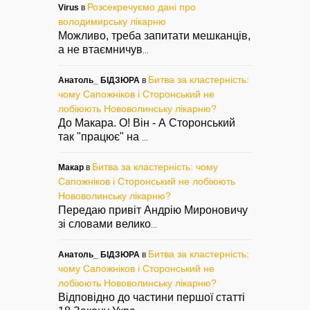
Розсекречуємо дані про
Virus
в
володимирську лікарню
Можливо, треба запитати мешканців,
а не втаємничув
...
Битва за кластерність:
Анатоль_ БІДЗЮРА
в
чому Сапожніков і Сторонський не
лобіюють Нововолинську лікарню?
До Макара. О! Він - А Сторонський
так "працює" на
...
Битва за кластерність: чому
Макар
в
Сапожніков і Сторонський не лобіюють
Нововолинську лікарню?
Передаю привіт Андрію Мироновичу
зі словами велико
...
Битва за кластерність:
Анатоль_ БІДЗЮРА
в
чому Сапожніков і Сторонський не
лобіюють Нововолинську лікарню?
Відповідно до частини першої статті