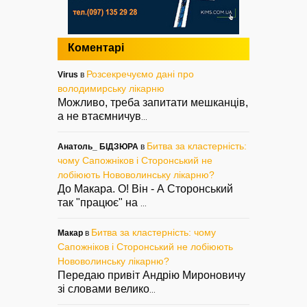
Коментарі
Розсекречуємо дані про
Virus
в
володимирську лікарню
Можливо, треба запитати мешканців,
а не втаємничув
...
Битва за кластерність:
Анатоль_ БІДЗЮРА
в
чому Сапожніков і Сторонський не
лобіюють Нововолинську лікарню?
До Макара. О! Він - А Сторонський
так "працює" на
...
Битва за кластерність: чому
Макар
в
Сапожніков і Сторонський не лобіюють
Нововолинську лікарню?
Передаю привіт Андрію Мироновичу
зі словами велико
...