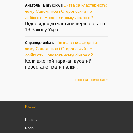
Битва за кластерність:
Анатоль_ БІДЗЮРА
в
чому Сапожніков і Сторонський не
лобіюють Нововолинську лікарню?
Відповідно до частини першої статті
18 Закону Укра
...
Битва за кластерність:
Справедливість
в
чому Сапожніков і Сторонський не
лобіюють Нововолинську лікарню?
Коли вже той таракан вусатий
перестане пхати палки
...
Попередні коментарі »
Радар
Новини
Блоги