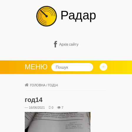
Радар
Архів сайту
МЕНЮ
ГОЛОВНА
/
ГОД14
год14
— 16/06/2021
0
7