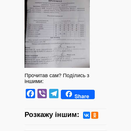
Прочитав сам? Поділись з
іншими:
Facebook
Viber
Telegram
Share
Розкажу iншим: