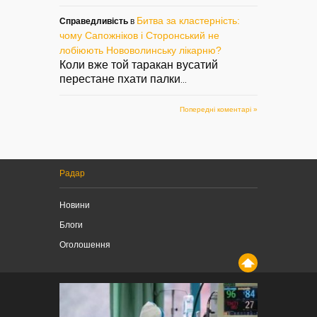
Битва за кластерність:
Справедливість
в
чому Сапожніков і Сторонський не
лобіюють Нововолинську лікарню?
Коли вже той таракан вусатий
перестане пхати палки
...
Попередні коментарі »
Радар
Новини
Блоги
Оголошення