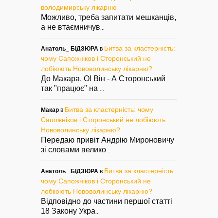
володимирську лікарню
Можливо, треба запитати мешканців,
а не втаємничув
...
Битва за кластерність:
Анатоль_ БІДЗЮРА
в
чому Сапожніков і Сторонський не
лобіюють Нововолинську лікарню?
До Макара. О! Він - А Сторонський
так "працює" на
...
Битва за кластерність: чому
Макар
в
Сапожніков і Сторонський не лобіюють
Нововолинську лікарню?
Передаю привіт Андрію Мироновичу
зі словами велико
...
Битва за кластерність:
Анатоль_ БІДЗЮРА
в
чому Сапожніков і Сторонський не
лобіюють Нововолинську лікарню?
Відповідно до частини першої статті
18 Закону Укра
...