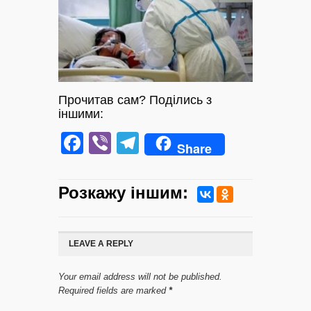
Прочитав сам? Поділись з
іншими:
Facebook
Viber
Telegram
Share
Розкажу iншим:
LEAVE A REPLY
Your email address will not be published.
Required fields are marked
*