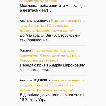
володимирську лікарню
Можливо, треба запитати мешканців,
а не втаємничув
...
Битва за кластерність:
Анатоль_ БІДЗЮРА
в
чому Сапожніков і Сторонський не
лобіюють Нововолинську лікарню?
До Макара. О! Він - А Сторонський
так "працює" на
...
Битва за кластерність: чому
Макар
в
Сапожніков і Сторонський не лобіюють
Нововолинську лікарню?
Передаю привіт Андрію Мироновичу
зі словами велико
...
Битва за кластерність:
Анатоль_ БІДЗЮРА
в
чому Сапожніков і Сторонський не
лобіюють Нововолинську лікарню?
Відповідно до частини першої статті
18 Закону Укра
...