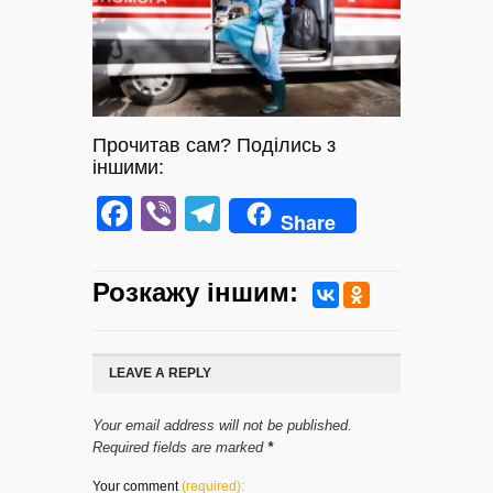
Прочитав сам? Поділись з
іншими:
Facebook
Viber
Telegram
Share
Розкажу iншим:
LEAVE A REPLY
Your email address will not be published.
Required fields are marked
*
Your comment
(required):