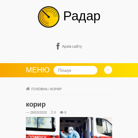
Радар
Архів сайту
МЕНЮ
ГОЛОВНА
/
КОРИР
корир
— 28/03/2020
0
8