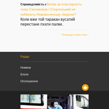
Битва за кластерність:
Справедливість
в
чому Сапожніков і Сторонський не
лобіюють Нововолинську лікарню?
Коли вже той таракан вусатий
перестане пхати палки
...
Попередні коментарі »
Радар
Новини
Блоги
Оголошення