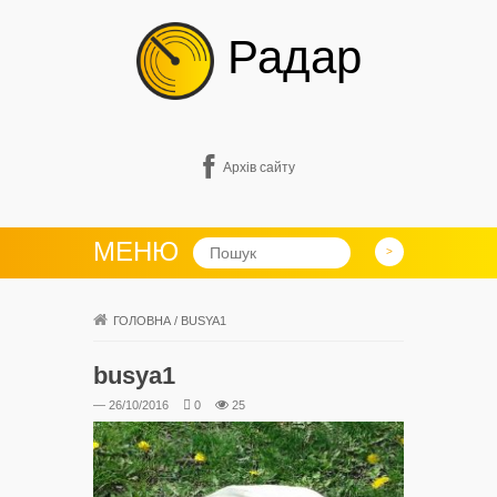
Радар
Архів сайту
МЕНЮ
ГОЛОВНА
/
BUSYA1
busya1
— 26/10/2016
0
25