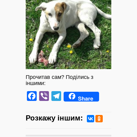
Прочитав сам? Поділись з
іншими:
Facebook
Viber
Telegram
Share
Розкажу iншим: