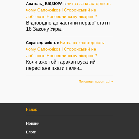
Битва за кластерність:
Анатоль_ БІДЗЮРА
в
чому Сапожніков і Сторонський не
лобіюють Нововолинську лікарню?
Відповідно до частини першої статті
18 Закону Укра
...
Битва за кластерність:
Справедливість
в
чому Сапожніков і Сторонський не
лобіюють Нововолинську лікарню?
Коли вже той таракан вусатий
перестане пхати палки
...
Попередні коментарі »
Радар
Новини
Блоги