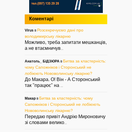
Коментарі
Розсекречуємо дані про
Virus
в
володимирську лікарню
Можливо, треба запитати мешканців,
а не втаємничув
...
Битва за кластерність:
Анатоль_ БІДЗЮРА
в
чому Сапожніков і Сторонський не
лобіюють Нововолинську лікарню?
До Макара. О! Він - А Сторонський
так "працює" на
...
Битва за кластерність: чому
Макар
в
Сапожніков і Сторонський не лобіюють
Нововолинську лікарню?
Передаю привіт Андрію Мироновичу
зі словами велико
...