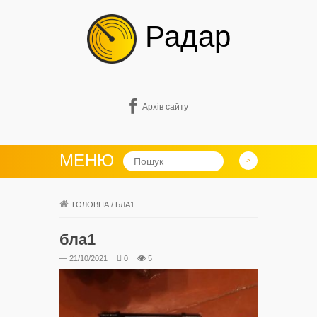
Радар
Архів сайту
МЕНЮ
ГОЛОВНА
/
БЛА1
бла1
— 21/10/2021
0
5