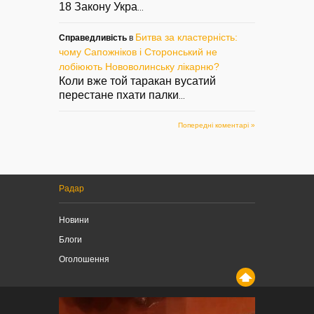
18 Закону Укра
...
Битва за кластерність:
Справедливість
в
чому Сапожніков і Сторонський не
лобіюють Нововолинську лікарню?
Коли вже той таракан вусатий
перестане пхати палки
...
Попередні коментарі »
Радар
Новини
Блоги
Оголошення