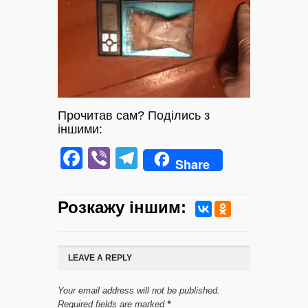
Прочитав сам? Поділись з
іншими:
Facebook
Viber
Telegram
Share
Розкажу iншим:
LEAVE A REPLY
Your email address will not be published.
Required fields are marked
*