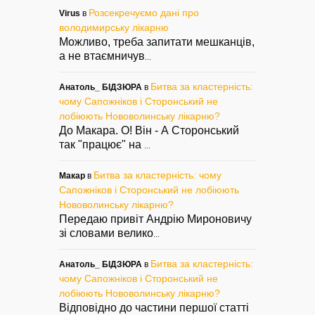
Розсекречуємо дані про
Virus
в
володимирську лікарню
Можливо, треба запитати мешканців,
а не втаємничув
...
Битва за кластерність:
Анатоль_ БІДЗЮРА
в
чому Сапожніков і Сторонський не
лобіюють Нововолинську лікарню?
До Макара. О! Він - А Сторонський
так "працює" на
...
Битва за кластерність: чому
Макар
в
Сапожніков і Сторонський не лобіюють
Нововолинську лікарню?
Передаю привіт Андрію Мироновичу
зі словами велико
...
Битва за кластерність:
Анатоль_ БІДЗЮРА
в
чому Сапожніков і Сторонський не
лобіюють Нововолинську лікарню?
Відповідно до частини першої статті