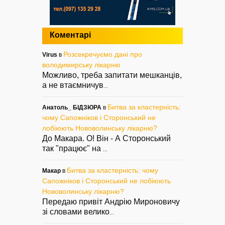
Коментарі
Розсекречуємо дані про
Virus
в
володимирську лікарню
Можливо, треба запитати мешканців,
а не втаємничув
...
Битва за кластерність:
Анатоль_ БІДЗЮРА
в
чому Сапожніков і Сторонський не
лобіюють Нововолинську лікарню?
До Макара. О! Він - А Сторонський
так "працює" на
...
Битва за кластерність: чому
Макар
в
Сапожніков і Сторонський не лобіюють
Нововолинську лікарню?
Передаю привіт Андрію Мироновичу
зі словами велико
...