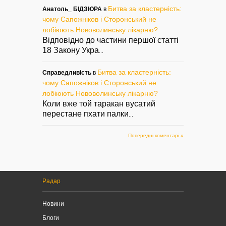
Битва за кластерність:
Анатоль_ БІДЗЮРА
в
чому Сапожніков і Сторонський не
лобіюють Нововолинську лікарню?
Відповідно до частини першої статті
18 Закону Укра
...
Битва за кластерність:
Справедливість
в
чому Сапожніков і Сторонський не
лобіюють Нововолинську лікарню?
Коли вже той таракан вусатий
перестане пхати палки
...
Попередні коментарі »
Радар
Новини
Блоги