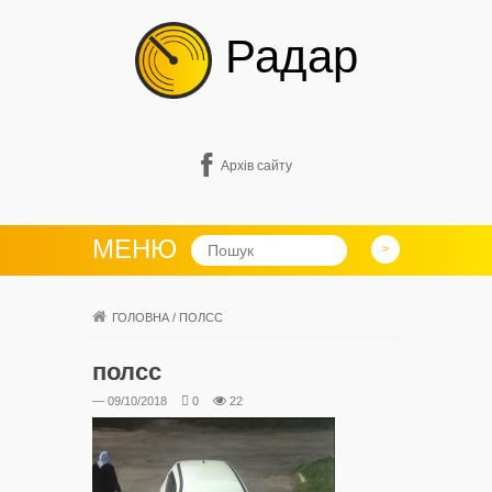
Радар
Архів сайту
МЕНЮ
ГОЛОВНА
/
ПОЛСС
полсс
— 09/10/2018
0
22