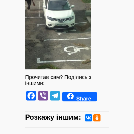
Прочитав сам? Поділись з
іншими:
Facebook
Viber
Telegram
Share
Розкажу iншим: