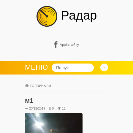
Радар
Архів сайту
МЕНЮ
ГОЛОВНА
/
М1
м1
— 23/12/2019
0
11