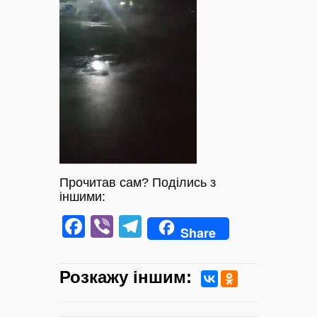
Прочитав сам? Поділись з
іншими:
Facebook
Viber
Telegram
Share
Розкажу iншим: