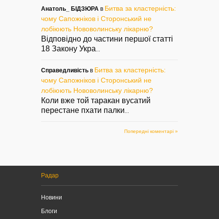
Битва за кластерність:
Анатоль_ БІДЗЮРА
в
чому Сапожніков і Сторонський не
лобіюють Нововолинську лікарню?
Відповідно до частини першої статті
18 Закону Укра
...
Битва за кластерність:
Справедливість
в
чому Сапожніков і Сторонський не
лобіюють Нововолинську лікарню?
Коли вже той таракан вусатий
перестане пхати палки
...
Попередні коментарі »
Радар
Новини
Блоги