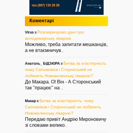
Коментарі
Розсекречуємо дані про
Virus
в
володимирську лікарню
Можливо, треба запитати мешканців,
а не втаємничув
...
Битва за кластерність:
Анатоль_ БІДЗЮРА
в
чому Сапожніков і Сторонський не
лобіюють Нововолинську лікарню?
До Макара. О! Він - А Сторонський
так "працює" на
...
Битва за кластерність: чому
Макар
в
Сапожніков і Сторонський не лобіюють
Нововолинську лікарню?
Передаю привіт Андрію Мироновичу
зі словами велико
...