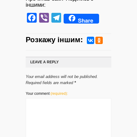
іншими:
Facebook
Viber
Telegram
Share
Розкажу iншим:
LEAVE A REPLY
Your email address will not be published.
Required fields are marked
*
Your comment
(required):