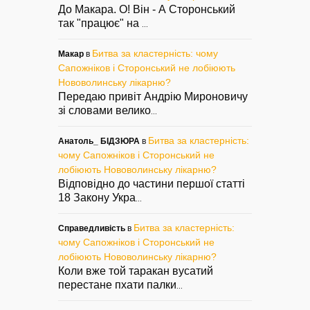
До Макара. О! Він - А Сторонський
так "працює" на
...
Битва за кластерність: чому
Макар
в
Сапожніков і Сторонський не лобіюють
Нововолинську лікарню?
Передаю привіт Андрію Мироновичу
зі словами велико
...
Битва за кластерність:
Анатоль_ БІДЗЮРА
в
чому Сапожніков і Сторонський не
лобіюють Нововолинську лікарню?
Відповідно до частини першої статті
18 Закону Укра
...
Битва за кластерність:
Справедливість
в
чому Сапожніков і Сторонський не
лобіюють Нововолинську лікарню?
Коли вже той таракан вусатий
перестане пхати палки
...