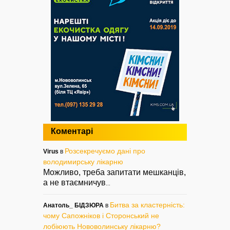
Коментарі
Розсекречуємо дані про
Virus
в
володимирську лікарню
Можливо, треба запитати мешканців,
а не втаємничув
...
Битва за кластерність:
Анатоль_ БІДЗЮРА
в
чому Сапожніков і Сторонський не
лобіюють Нововолинську лікарню?