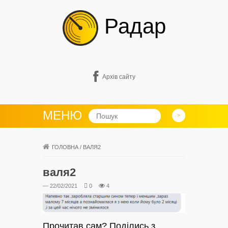
Радар
Архів сайту
МЕНЮ
ГОЛОВНА
/
ВАЛЯ2
валя2
— 22/02/2021
0
4
Прочитав сам? Поділись з