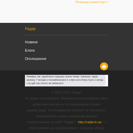
Попередні коментарі »
Радар
Новини
Блоги
Оголошення
© 2012-2016 “Радар”
Усі права застережено. Використання матеріалів сайту
дозволено виключно за попередньою згодою
адміністрації. За погодженого повного чи часткового
використання наших матеріалів активне
гіперпосилання на сайт “Радар” –
http://radar.in.ua
– є
обов’язковим до опублікування у першому абзаці