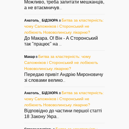
Можливо, треба запитати мешканців,
а не втаємничув
...
Битва за кластерність:
Анатоль_ БІДЗЮРА
в
чому Сапожніков і Сторонський не
лобіюють Нововолинську лікарню?
До Макара. О! Він - А Сторонський
так "працює" на
...
Битва за кластерність: чому
Макар
в
Сапожніков і Сторонський не лобіюють
Нововолинську лікарню?
Передаю привіт Андрію Мироновичу
зі словами велико
...
Битва за кластерність:
Анатоль_ БІДЗЮРА
в
чому Сапожніков і Сторонський не
лобіюють Нововолинську лікарню?
Відповідно до частини першої статті
18 Закону Укра
...
Битва за кластерність: