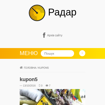
Радар
Архів сайту
МЕНЮ
ГОЛОВНА
/
KUPON5
kupon5
— 13/10/2016
0
7