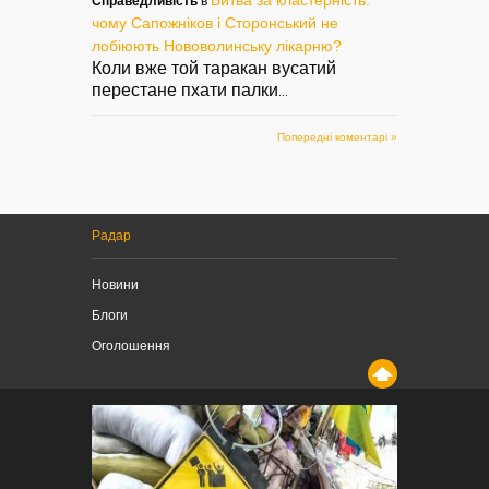
Справедливість
в
чому Сапожніков і Сторонський не
лобіюють Нововолинську лікарню?
Коли вже той таракан вусатий
перестане пхати палки
...
Попередні коментарі »
Радар
Новини
Блоги
Оголошення