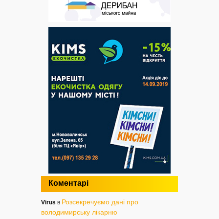
Коментарі
Розсекречуємо дані про
Virus
в
володимирську лікарню