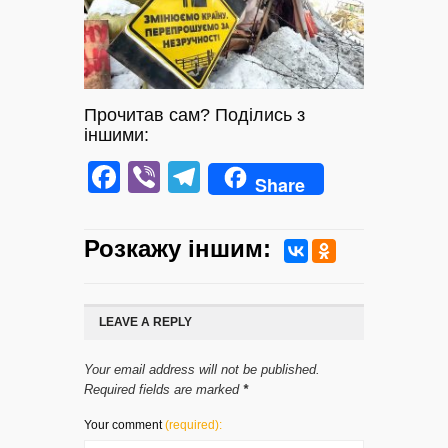
Прочитав сам? Поділись з
іншими:
Facebook
Viber
Telegram
Share
Розкажу iншим:
LEAVE A REPLY
Your email address will not be published.
Required fields are marked
*
Your comment
(required):