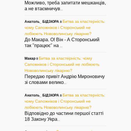
Можливо, треба запитати мешканців,
а не втаємничув
...
Битва за кластерність:
Анатоль_ БІДЗЮРА
в
чому Сапожніков і Сторонський не
лобіюють Нововолинську лікарню?
До Макара. О! Він - А Сторонський
так "працює" на
...
Битва за кластерність: чому
Макар
в
Сапожніков і Сторонський не лобіюють
Нововолинську лікарню?
Передаю привіт Андрію Мироновичу
зі словами велико
...
Битва за кластерність:
Анатоль_ БІДЗЮРА
в
чому Сапожніков і Сторонський не
лобіюють Нововолинську лікарню?
Відповідно до частини першої статті
18 Закону Укра
...