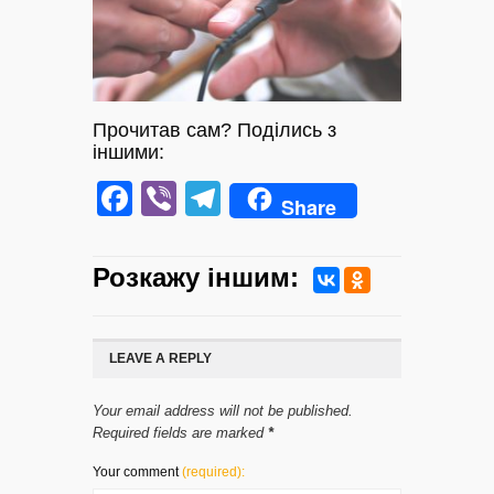
Прочитав сам? Поділись з
іншими:
Facebook
Viber
Telegram
Share
Розкажу iншим:
LEAVE A REPLY
Your email address will not be published.
Required fields are marked
*
Your comment
(required):