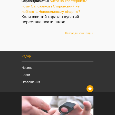
Битва за кластерність:
Справедливість
в
чому Сапожніков і Сторонський не
лобіюють Нововолинську лікарню?
Коли вже той таракан вусатий
перестане пхати палки
...
Попередні коментарі »
Радар
Новини
Блоги
Оголошення