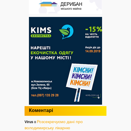
Коментарі
Розсекречуємо дані про
Virus
в
володимирську лікарню