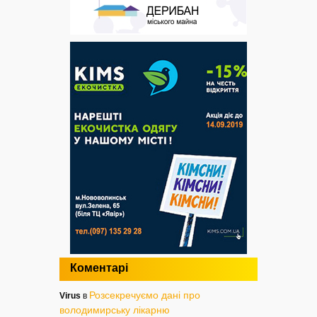
Коментарі
Розсекречуємо дані про
Virus
в
володимирську лікарню