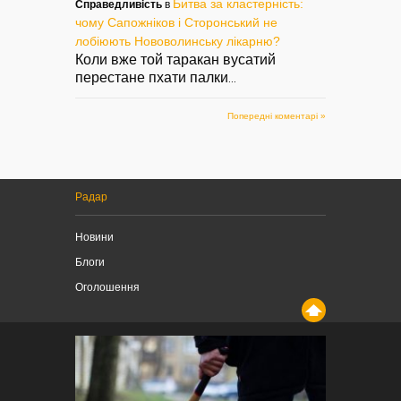
Битва за кластерність:
Справедливість
в
чому Сапожніков і Сторонський не
лобіюють Нововолинську лікарню?
Коли вже той таракан вусатий
перестане пхати палки
...
Попередні коментарі »
Радар
Новини
Блоги
Оголошення