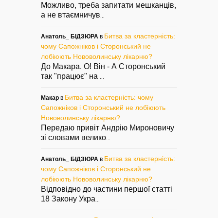
Можливо, треба запитати мешканців,
а не втаємничув
...
Битва за кластерність:
Анатоль_ БІДЗЮРА
в
чому Сапожніков і Сторонський не
лобіюють Нововолинську лікарню?
До Макара. О! Він - А Сторонський
так "працює" на
...
Битва за кластерність: чому
Макар
в
Сапожніков і Сторонський не лобіюють
Нововолинську лікарню?
Передаю привіт Андрію Мироновичу
зі словами велико
...
Битва за кластерність:
Анатоль_ БІДЗЮРА
в
чому Сапожніков і Сторонський не
лобіюють Нововолинську лікарню?
Відповідно до частини першої статті
18 Закону Укра
...