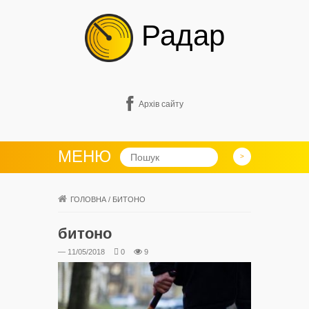
Радар
Архів сайту
МЕНЮ
ГОЛОВНА
/
БИТОНО
битоно
— 11/05/2018
0
9