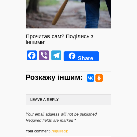
Прочитав сам? Поділись з
іншими:
Facebook
Viber
Telegram
Share
Розкажу iншим:
LEAVE A REPLY
Your email address will not be published.
Required fields are marked
*
Your comment
(required):