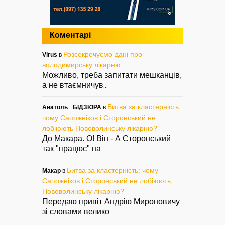
Коментарі
Розсекречуємо дані про
Virus
в
володимирську лікарню
Можливо, треба запитати мешканців,
а не втаємничув
...
Битва за кластерність:
Анатоль_ БІДЗЮРА
в
чому Сапожніков і Сторонський не
лобіюють Нововолинську лікарню?
До Макара. О! Він - А Сторонський
так "працює" на
...
Битва за кластерність: чому
Макар
в
Сапожніков і Сторонський не лобіюють
Нововолинську лікарню?
Передаю привіт Андрію Мироновичу
зі словами велико
...