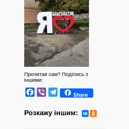
Прочитав сам? Поділись з
іншими:
Facebook
Viber
Telegram
Share
Розкажу iншим: