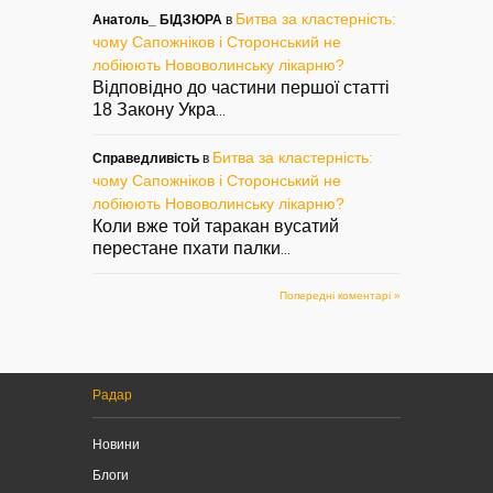
Битва за кластерність:
Анатоль_ БІДЗЮРА
в
чому Сапожніков і Сторонський не
лобіюють Нововолинську лікарню?
Відповідно до частини першої статті
18 Закону Укра
...
Битва за кластерність:
Справедливість
в
чому Сапожніков і Сторонський не
лобіюють Нововолинську лікарню?
Коли вже той таракан вусатий
перестане пхати палки
...
Попередні коментарі »
Радар
Новини
Блоги