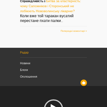
Битва за кластерність:
Справедливість
в
чому Сапожніков і Сторонський не
лобіюють Нововолинську лікарню?
Коли вже той таракан вусатий
перестане пхати палки
...
Попередні коментарі »
Радар
Новини
Блоги
Оголошення
Відеопрогравач