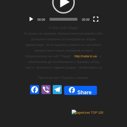
00:00
00:00
© 2012-2016 “Радар”
Усі права застережено. Використання матеріалів сайту
дозволено виключно за попередньою згодою
адміністрації. За погодженого повного чи часткового
використання наших матеріалів активне
гіперпосилання на сайт “Радар” –
http://radar.in.ua
– є
обов’язковим до опублікування у першому абзаці
тексту. Зв’язатися з адміністрацією – info@radar.in.ua
Прочитав сам? Поділись з іншими:
Facebook
Viber
Telegram
Share