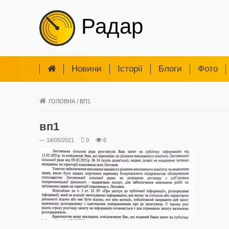
Радар
Новини
Iсторії
Блоги
Фото
ГОЛОВНА
/
ВП1
вп1
— 18/05/2021
0
6