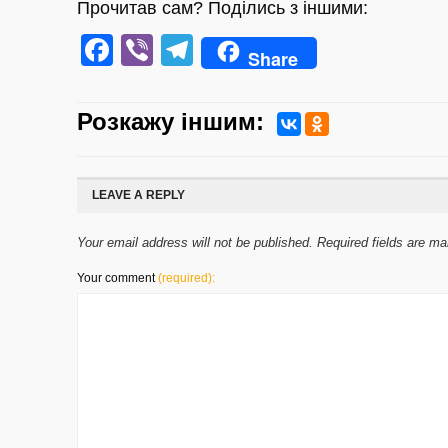
Прочитав сам? Поділись з іншими:
Facebook
Viber
Telegram
Share
Розкажу iншим:
LEAVE A REPLY
Your email address will not be published. Required fields are m
Your comment
(required):