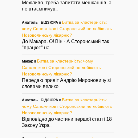
Можливо, треба запитати мешканців, а
не втаємничув
...
Битва за кластерність:
Анатоль_ БІДЗЮРА
в
чому Сапожніков і Сторонський не лобіюють
Нововолинську лікарню?
До Макара. О! Він - А Сторонський так
"працює" на
...
Битва за кластерність: чому
Макар
в
Сапожніков і Сторонський не лобіюють
Нововолинську лікарню?
Передаю привіт Андрію Мироновичу зі
словами велико
...
Битва за кластерність:
Анатоль_ БІДЗЮРА
в
чому Сапожніков і Сторонський не лобіюють
Нововолинську лікарню?
Відповідно до частини першої статті 18
Закону Укра
...