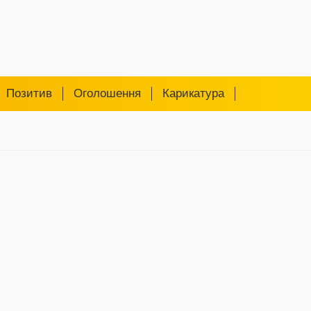
Позитив
Оголошення
Карикатура