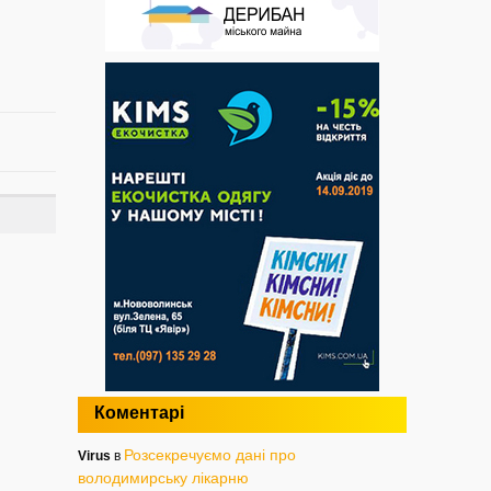
Коментарі
Розсекречуємо дані про
Virus
в
володимирську лікарню