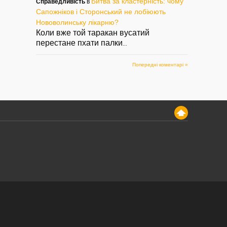
Битва за кластерність: чому
Справедливість
в
Сапожніков і Сторонський не лобіюють
Нововолинську лікарню?
Коли вже той таракан вусатий
перестане пхати палки
...
Попередні коментарі »