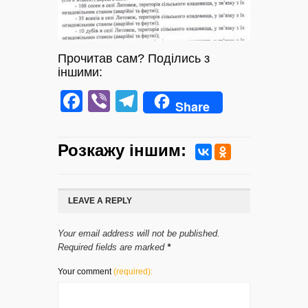
Прочитав сам? Поділись з
іншими:
Facebook
Viber
Telegram
Share
Розкажу iншим:
LEAVE A REPLY
Your email address will not be published.
Required fields are marked
*
Your comment
(required):