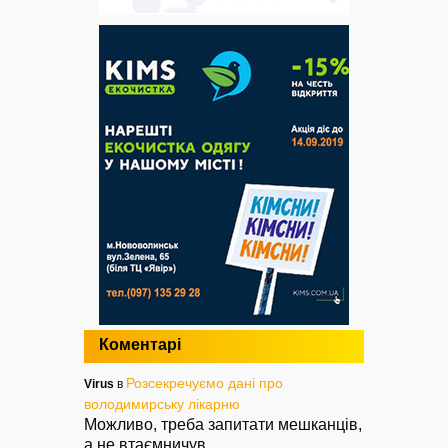
Коментарі
Розсекречуємо дані про
Virus
в
володимирську лікарню
Можливо, треба запитати мешканців,
а не втаємничув
...