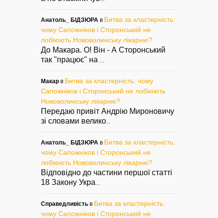
Битва за кластерність:
Анатоль_ БІДЗЮРА
в
чому Сапожніков і Сторонський не
лобіюють Нововолинську лікарню?
До Макара. О! Він - А Сторонський
так "працює" на
...
Битва за кластерність: чому
Макар
в
Сапожніков і Сторонський не лобіюють
Нововолинську лікарню?
Передаю привіт Андрію Мироновичу
зі словами велико
...
Битва за кластерність:
Анатоль_ БІДЗЮРА
в
чому Сапожніков і Сторонський не
лобіюють Нововолинську лікарню?
Відповідно до частини першої статті
18 Закону Укра
...
Битва за кластерність:
Справедливість
в
чому Сапожніков і Сторонський не