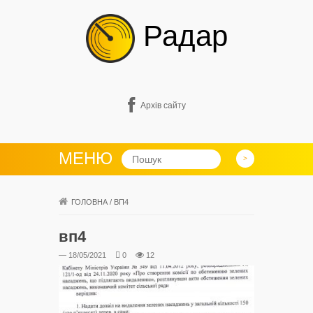
Радар
Архів сайту
МЕНЮ
ГОЛОВНА
/
ВП4
вп4
— 18/05/2021
0
12