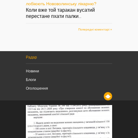
лобіюють Нововолинську лікарню?
Коли вже той таракан вусатий
перестане пхати палки
...
Попередні коментарі »
Радар
Новини
Блоги
Оголошення