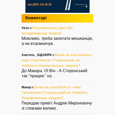
Коментарі
Розсекречуємо дані про
Virus
в
володимирську лікарню
Можливо, треба запитати мешканців,
а не втаємничув
...
Битва за кластерність:
Анатоль_ БІДЗЮРА
в
чому Сапожніков і Сторонський не
лобіюють Нововолинську лікарню?
До Макара. О! Він - А Сторонський
так "працює" на
...
Битва за кластерність: чому
Макар
в
Сапожніков і Сторонський не лобіюють
Нововолинську лікарню?
Передаю привіт Андрію Мироновичу
зі словами велико
...