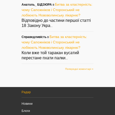
Битва за кластерність:
Анатоль_ БІДЗЮРА
в
чому Сапожніков і Сторонський не
лобіюють Нововолинську лікарню?
Відповідно до частини першої статті
18 Закону Укра
...
Битва за кластерність:
Справедливість
в
чому Сапожніков і Сторонський не
лобіюють Нововолинську лікарню?
Коли вже той таракан вусатий
перестане пхати палки
...
Попередні коментарі »
Радар
Новини
Блоги