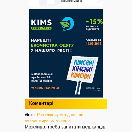
Коментарі
Розсекречуємо дані про
Virus
в
володимирську лікарню
Можливо, треба запитати мешканців,