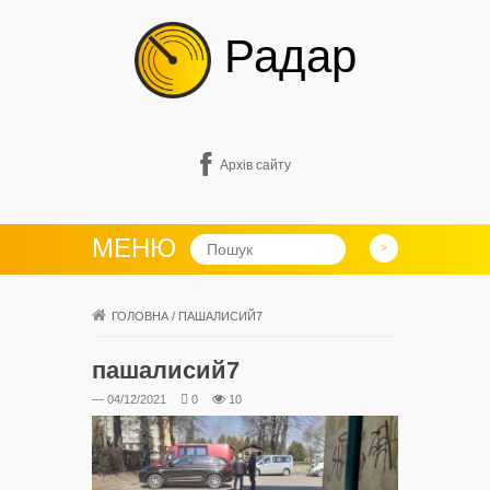
Радар
Архів сайту
МЕНЮ
ГОЛОВНА
/
ПАШАЛИСИЙ7
пашалисий7
— 04/12/2021
0
10