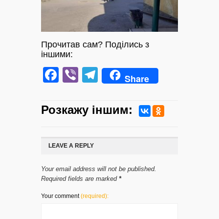
Прочитав сам? Поділись з
іншими:
Facebook
Viber
Telegram
Share
Розкажу iншим:
LEAVE A REPLY
Your email address will not be published.
Required fields are marked
*
Your comment
(required):