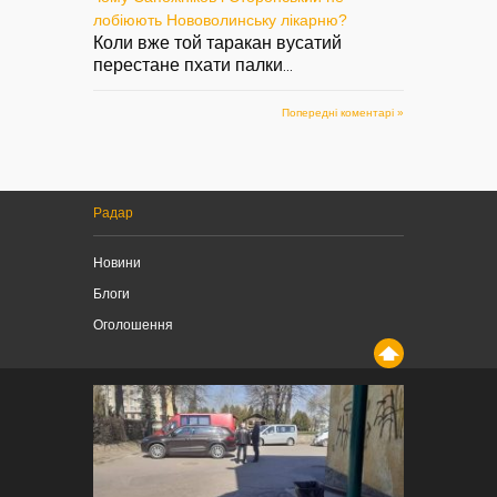
лобіюють Нововолинську лікарню?
Коли вже той таракан вусатий
перестане пхати палки
...
Попередні коментарі »
Радар
Новини
Блоги
Оголошення