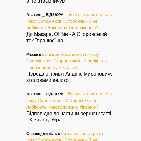
а не втаємничув
...
Битва за кластерність:
Анатоль_ БІДЗЮРА
в
чому Сапожніков і Сторонський не
лобіюють Нововолинську лікарню?
До Макара. О! Він - А Сторонський
так "працює" на
...
Битва за кластерність: чому
Макар
в
Сапожніков і Сторонський не лобіюють
Нововолинську лікарню?
Передаю привіт Андрію Мироновичу
зі словами велико
...
Битва за кластерність:
Анатоль_ БІДЗЮРА
в
чому Сапожніков і Сторонський не
лобіюють Нововолинську лікарню?
Відповідно до частини першої статті
18 Закону Укра
...
Битва за кластерність:
Справедливість
в
чому Сапожніков і Сторонський не