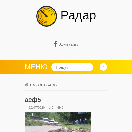
Радар
Архів сайту
МЕНЮ
ГОЛОВНА
/
АСФ5
асф5
— 10/07/2020
0
9