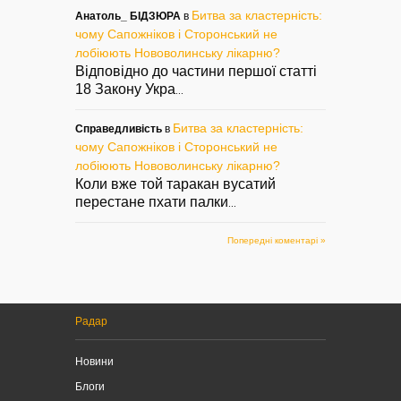
Битва за кластерність:
Анатоль_ БІДЗЮРА
в
чому Сапожніков і Сторонський не
лобіюють Нововолинську лікарню?
Відповідно до частини першої статті
18 Закону Укра
...
Битва за кластерність:
Справедливість
в
чому Сапожніков і Сторонський не
лобіюють Нововолинську лікарню?
Коли вже той таракан вусатий
перестане пхати палки
...
Попередні коментарі »
Радар
Новини
Блоги