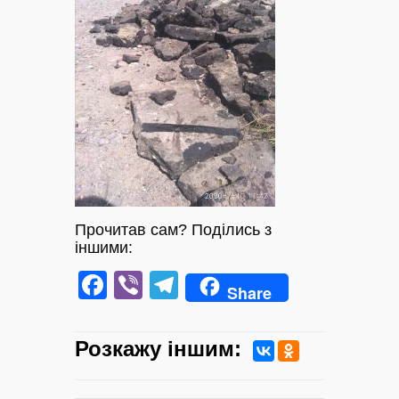
Прочитав сам? Поділись з
іншими:
Facebook
Viber
Telegram
Share
Розкажу iншим: