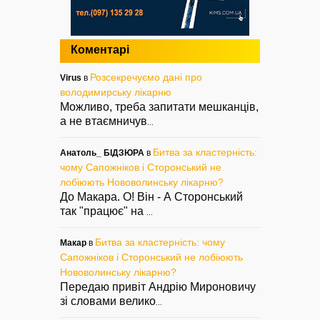
Коментарі
Розсекречуємо дані про
Virus
в
володимирську лікарню
Можливо, треба запитати мешканців,
а не втаємничув
...
Битва за кластерність:
Анатоль_ БІДЗЮРА
в
чому Сапожніков і Сторонський не
лобіюють Нововолинську лікарню?
До Макара. О! Він - А Сторонський
так "працює" на
...
Битва за кластерність: чому
Макар
в
Сапожніков і Сторонський не лобіюють
Нововолинську лікарню?
Передаю привіт Андрію Мироновичу
зі словами велико
...