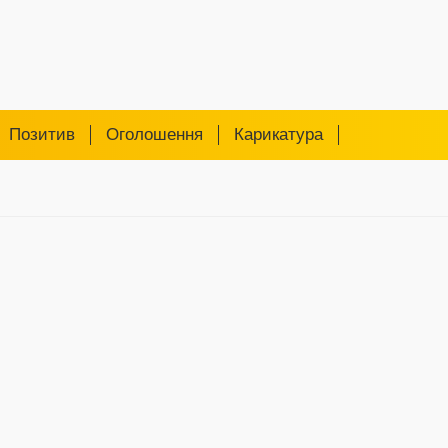
Позитив
Оголошення
Карикатура