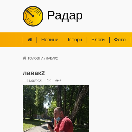
Радар
Новини
Iсторії
Блоги
Фото
ГОЛОВНА
/
ЛАВАК2
лавак2
— 11/06/2021
0
6