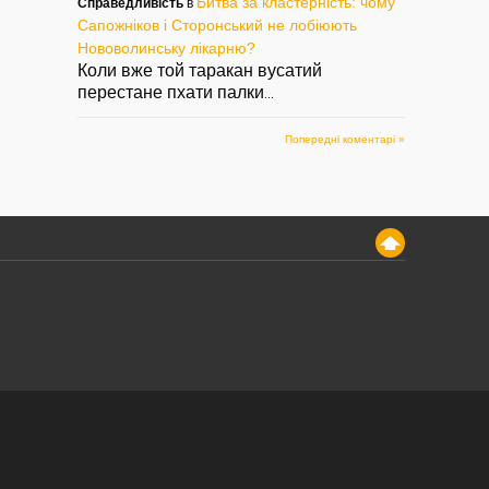
Битва за кластерність: чому
Справедливість
в
Сапожніков і Сторонський не лобіюють
Нововолинську лікарню?
Коли вже той таракан вусатий
перестане пхати палки
...
Попередні коментарі »