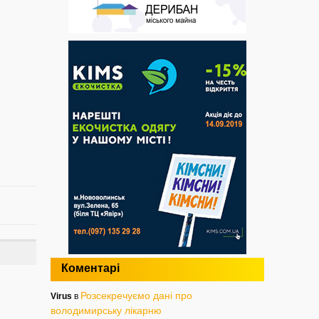
Коментарі
Розсекречуємо дані про
Virus
в
володимирську лікарню