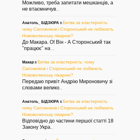
Можливо, треба запитати мешканців, а
не втаємничув
...
Битва за кластерність:
Анатоль_ БІДЗЮРА
в
чому Сапожніков і Сторонський не лобіюють
Нововолинську лікарню?
До Макара. О! Він - А Сторонський так
"працює" на
...
Битва за кластерність: чому
Макар
в
Сапожніков і Сторонський не лобіюють
Нововолинську лікарню?
Передаю привіт Андрію Мироновичу зі
словами велико
...
Битва за кластерність:
Анатоль_ БІДЗЮРА
в
чому Сапожніков і Сторонський не лобіюють
Нововолинську лікарню?
Відповідно до частини першої статті 18
Закону Укра
...