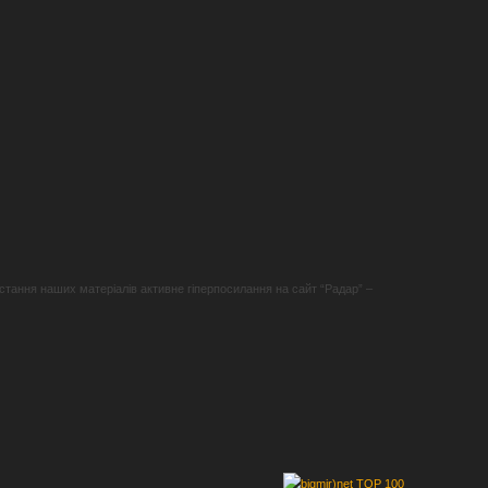
стання наших матеріалів активне гіперпосилання на сайт “Радар” –