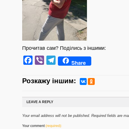
Прочитав сам? Поділись з іншими:
Facebook
Viber
Telegram
Share
Розкажу iншим:
LEAVE A REPLY
Your email address will not be published. Required fields are m
Your comment
(required):