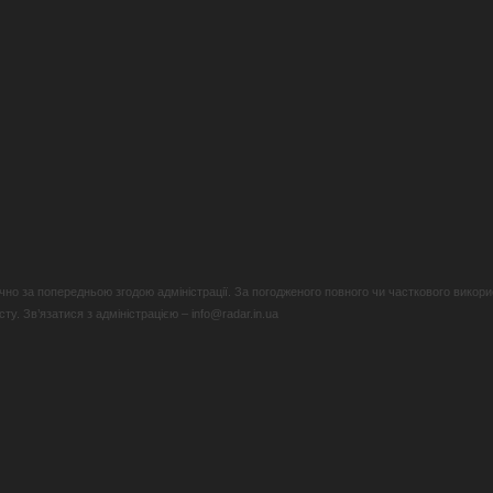
но за попередньою згодою адміністрації. За погодженого повного чи часткового викори
у. Зв’язатися з адміністрацією – info@radar.in.ua