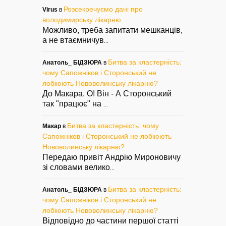
Розсекречуємо дані про
Virus
в
володимирську лікарню
Можливо, треба запитати мешканців,
а не втаємничув
...
Битва за кластерність:
Анатоль_ БІДЗЮРА
в
чому Сапожніков і Сторонський не
лобіюють Нововолинську лікарню?
До Макара. О! Він - А Сторонський
так "працює" на
...
Битва за кластерність: чому
Макар
в
Сапожніков і Сторонський не лобіюють
Нововолинську лікарню?
Передаю привіт Андрію Мироновичу
зі словами велико
...
Битва за кластерність:
Анатоль_ БІДЗЮРА
в
чому Сапожніков і Сторонський не
лобіюють Нововолинську лікарню?
Відповідно до частини першої статті