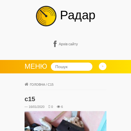
Радар
Архів сайту
МЕНЮ
ГОЛОВНА
/
С15
с15
— 16/01/2020
0
6