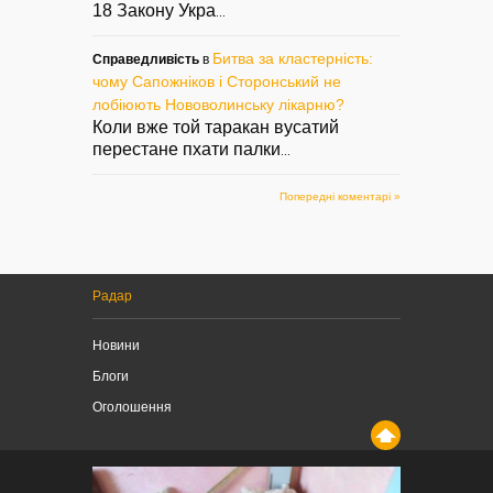
18 Закону Укра
...
Битва за кластерність:
Справедливість
в
чому Сапожніков і Сторонський не
лобіюють Нововолинську лікарню?
Коли вже той таракан вусатий
перестане пхати палки
...
Попередні коментарі »
Радар
Новини
Блоги
Оголошення