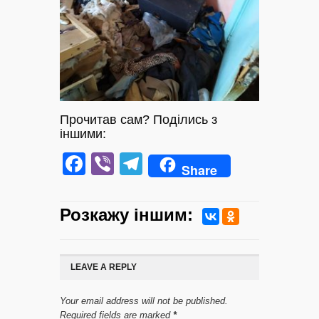
Прочитав сам? Поділись з
іншими:
Facebook
Viber
Telegram
Share
Розкажу iншим:
LEAVE A REPLY
Your email address will not be published.
Required fields are marked
*