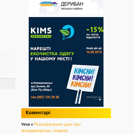
Коментарі
Розсекречуємо дані про
Virus
в
володимирську лікарню