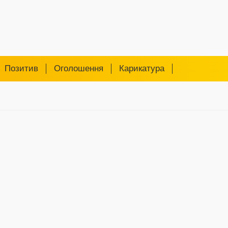
Позитив
Оголошення
Карикатура