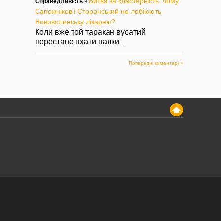
Битва за кластерність: чому
Справедливість
в
Сапожніков і Сторонський не лобіюють
Нововолинську лікарню?
Коли вже той таракан вусатий
перестане пхати палки
...
Попередні коментарі »