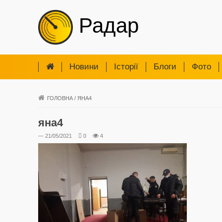
Радар
Новини
Iсторії
Блоги
Фото
ГОЛОВНА
/
ЯНА4
яна4
— 21/05/2021
0
4