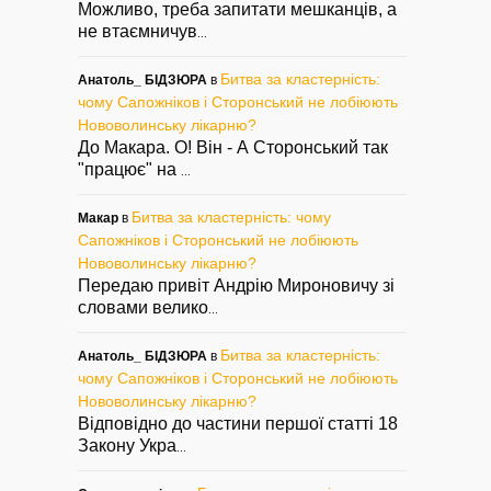
Можливо, треба запитати мешканців, а
не втаємничув
...
Битва за кластерність:
Анатоль_ БІДЗЮРА
в
чому Сапожніков і Сторонський не лобіюють
Нововолинську лікарню?
До Макара. О! Він - А Сторонський так
"працює" на
...
Битва за кластерність: чому
Макар
в
Сапожніков і Сторонський не лобіюють
Нововолинську лікарню?
Передаю привіт Андрію Мироновичу зі
словами велико
...
Битва за кластерність:
Анатоль_ БІДЗЮРА
в
чому Сапожніков і Сторонський не лобіюють
Нововолинську лікарню?
Відповідно до частини першої статті 18
Закону Укра
...