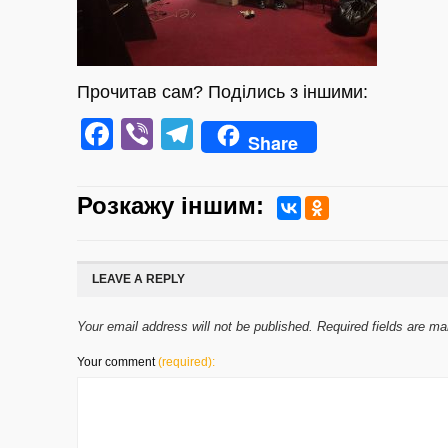
Прочитав сам? Поділись з іншими:
Facebook
Viber
Telegram
Share
Розкажу iншим:
LEAVE A REPLY
Your email address will not be published. Required fields are m
Your comment
(required):