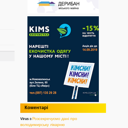
Коментарі
Розсекречуємо дані про
Virus
в
володимирську лікарню