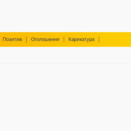
Позитив
Оголошення
Карикатура