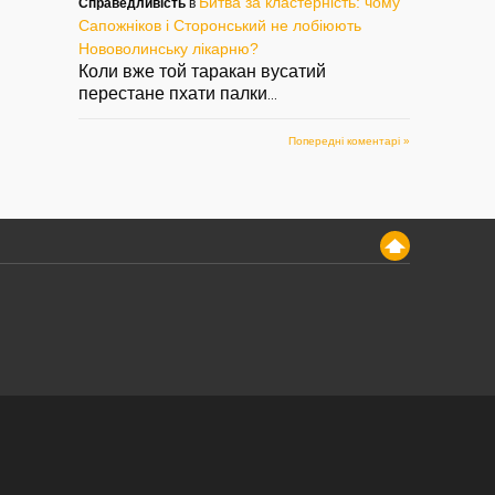
Битва за кластерність: чому
Справедливість
в
Сапожніков і Сторонський не лобіюють
Нововолинську лікарню?
Коли вже той таракан вусатий
перестане пхати палки
...
Попередні коментарі »