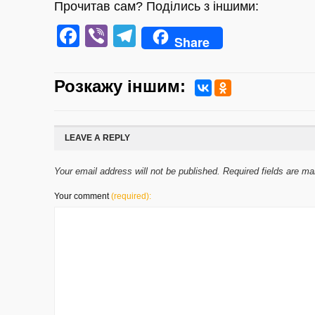
Прочитав сам? Поділись з іншими:
Facebook
Viber
Telegram
Share
Розкажу iншим:
LEAVE A REPLY
Your email address will not be published. Required fields are m
Your comment
(required):