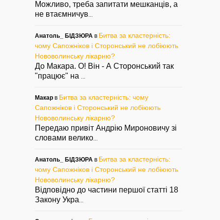
Можливо, треба запитати мешканців, а
не втаємничув
...
Битва за кластерність:
Анатоль_ БІДЗЮРА
в
чому Сапожніков і Сторонський не лобіюють
Нововолинську лікарню?
До Макара. О! Він - А Сторонський так
"працює" на
...
Битва за кластерність: чому
Макар
в
Сапожніков і Сторонський не лобіюють
Нововолинську лікарню?
Передаю привіт Андрію Мироновичу зі
словами велико
...
Битва за кластерність:
Анатоль_ БІДЗЮРА
в
чому Сапожніков і Сторонський не лобіюють
Нововолинську лікарню?
Відповідно до частини першої статті 18
Закону Укра
...