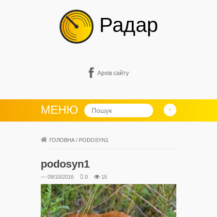
Радар
Архів сайту
МЕНЮ
ГОЛОВНА
/
PODOSYN1
podosyn1
— 09/10/2016
0
15