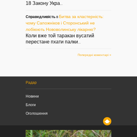
18 Закону Укра
...
Битва за кластерність:
Справедливість
в
чому Сапожніков і Сторонський не
лобіюють Нововолинську лікарню?
Коли вже той таракан вусатий
перестане пхати палки
...
Попередні коментарі »
Радар
Новини
Блоги
Оголошення