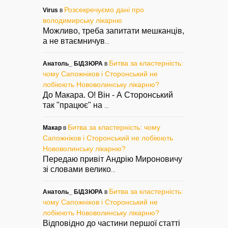
Розсекречуємо дані про
Virus
в
володимирську лікарню
Можливо, треба запитати мешканців,
а не втаємничув
...
Битва за кластерність:
Анатоль_ БІДЗЮРА
в
чому Сапожніков і Сторонський не
лобіюють Нововолинську лікарню?
До Макара. О! Він - А Сторонський
так "працює" на
...
Битва за кластерність: чому
Макар
в
Сапожніков і Сторонський не лобіюють
Нововолинську лікарню?
Передаю привіт Андрію Мироновичу
зі словами велико
...
Битва за кластерність:
Анатоль_ БІДЗЮРА
в
чому Сапожніков і Сторонський не
лобіюють Нововолинську лікарню?
Відповідно до частини першої статті