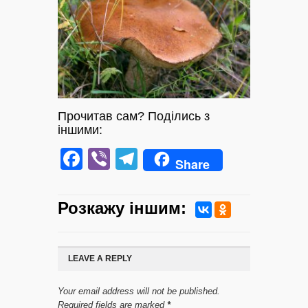
Прочитав сам? Поділись з
іншими:
Facebook
Viber
Telegram
Share
Розкажу iншим:
LEAVE A REPLY
Your email address will not be published.
Required fields are marked
*