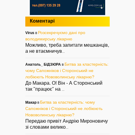
Коментарі
Розсекречуємо дані про
Virus
в
володимирську лікарню
Можливо, треба запитати мешканців,
а не втаємничув
...
Битва за кластерність:
Анатоль_ БІДЗЮРА
в
чому Сапожніков і Сторонський не
лобіюють Нововолинську лікарню?
До Макара. О! Він - А Сторонський
так "працює" на
...
Битва за кластерність: чому
Макар
в
Сапожніков і Сторонський не лобіюють
Нововолинську лікарню?
Передаю привіт Андрію Мироновичу
зі словами велико
...