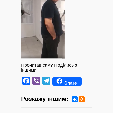
Прочитав сам? Поділись з
іншими:
Facebook
Viber
Telegram
Share
Розкажу iншим: