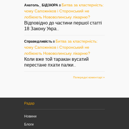
Битва за кластерність:
Анатоль_ БІДЗЮРА
в
чому Сапожніков і Сторонський не
лобіюють Нововолинську лікарню?
Відповідно до частини першої статті
18 Закону Укра
...
Битва за кластерність:
Справедливість
в
чому Сапожніков і Сторонський не
лобіюють Нововолинську лікарню?
Коли вже той таракан вусатий
перестане пхати палки
...
Попередні коментарі »
Радар
Новини
Блоги