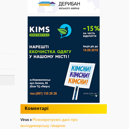
Коментарі
Розсекречуємо дані про
Virus
в
володимирську лікарню