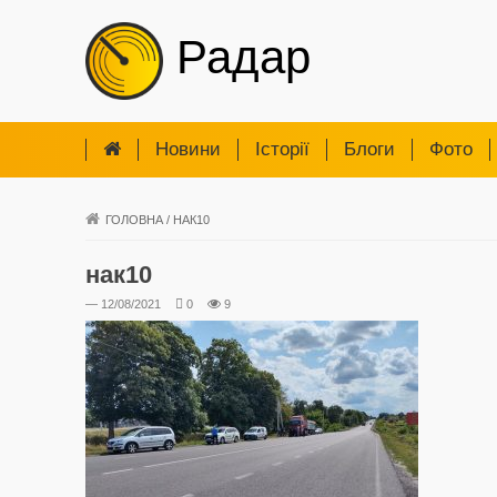
Радар
Новини
Iсторії
Блоги
Фото
ГОЛОВНА
/
НАК10
нак10
— 12/08/2021
0
9