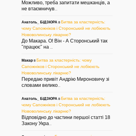
Можливо, треба запитати мешканців, а
не втаємничув
...
Битва за кластерність:
Анатоль_ БІДЗЮРА
в
чому Сапожніков і Сторонський не лобіюють
Нововолинську лікарню?
До Макара. О! Він - А Сторонський так
"працює" на
...
Битва за кластерність: чому
Макар
в
Сапожніков і Сторонський не лобіюють
Нововолинську лікарню?
Передаю привіт Андрію Мироновичу зі
словами велико
...
Битва за кластерність:
Анатоль_ БІДЗЮРА
в
чому Сапожніков і Сторонський не лобіюють
Нововолинську лікарню?
Відповідно до частини першої статті 18
Закону Укра
...