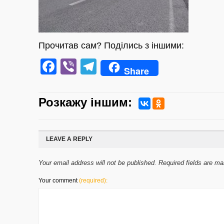
Прочитав сам? Поділись з іншими:
Facebook
Viber
Telegram
Share
Розкажу iншим:
LEAVE A REPLY
Your email address will not be published. Required fields are m
Your comment
(required):