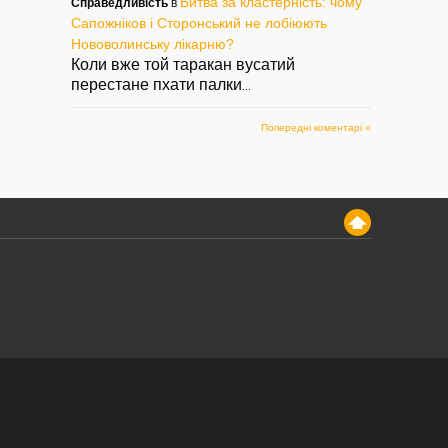
Битва за кластерність: чому
Справедливість
в
Сапожніков і Сторонський не лобіюють
Нововолинську лікарню?
Коли вже той таракан вусатий
перестане пхати палки
...
Попередні коментарі »