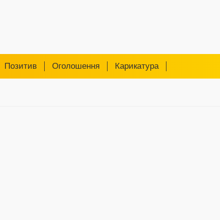
Позитив
Оголошення
Карикатура